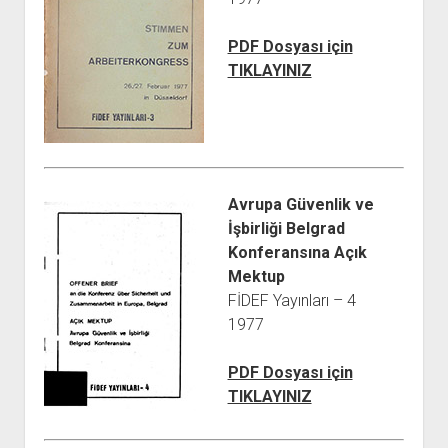
YURTDIŞI KİTAPLIĞI
aç
ATTF KİTAPLIĞI
PDF Dosyası için
FİDEF KİTAPLIĞI
TIKLAYINIZ
TDF KİTAPLIĞI
GDF KİTAPLIĞI
Avrupa Güvenlik ve
İşbirliği Belgrad
Konferansına Açık
Mektup
FİDEF Yayınları – 4
1977
PDF Dosyası için
TIKLAYINIZ