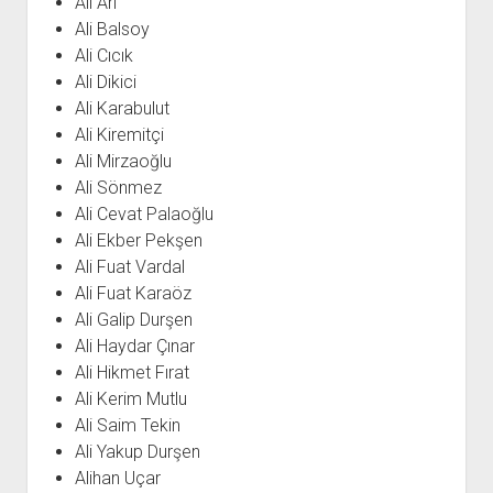
Ali Arı
YURTDIŞI KİTAPLIĞI
aç
Ali Balsoy
ATTF KİTAPLIĞI
Ali Cıcık
FİDEF KİTAPLIĞI
Ali Dikici
Ali Karabulut
TDF KİTAPLIĞI
Ali Kiremitçi
GDF KİTAPLIĞI
Ali Mirzaoğlu
Ali Sönmez
Ali Cevat Palaoğlu
Ali Ekber Pekşen
Ali Fuat Vardal
Ali Fuat Karaöz
Ali Galip Durşen
Ali Haydar Çınar
Ali Hikmet Fırat
Ali Kerim Mutlu
Ali Saim Tekin
Ali Yakup Durşen
Alihan Uçar