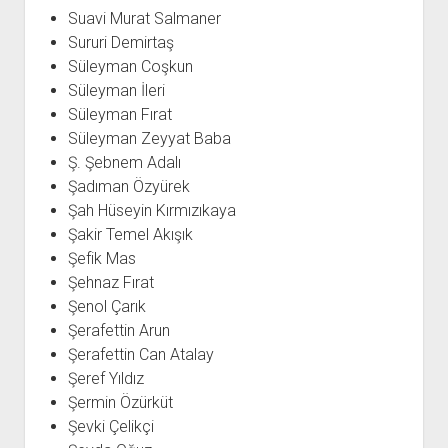
Suavi Murat Salmaner
Sururi Demirtaş
Süleyman Coşkun
Süleyman İleri
Süleyman Fırat
Süleyman Zeyyat Baba
Ş. Şebnem Adalı
Şadıman Özyürek
Şah Hüseyin Kırmızıkaya
Şakir Temel Akışık
Şefik Mas
Şehnaz Fırat
Şenol Çarık
Şerafettin Arun
Şerafettin Can Atalay
Şeref Yıldız
Şermin Özürküt
Şevki Çelikçi