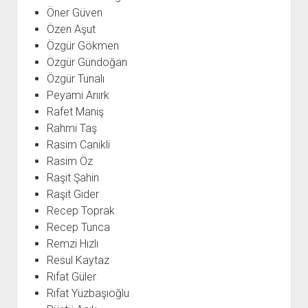
Öner Güven
Özen Aşut
Özgür Gökmen
Özgür Gündoğan
Özgür Tunalı
Peyami Arıırk
Rafet Maniş
Rahmi Taş
Rasim Canikli
Rasim Öz
Raşit Şahin
Raşit Gider
Recep Toprak
Recep Tunca
Remzi Hızlı
Resul Kaytaz
Rıfat Güler
Rıfat Yüzbaşıoğlu