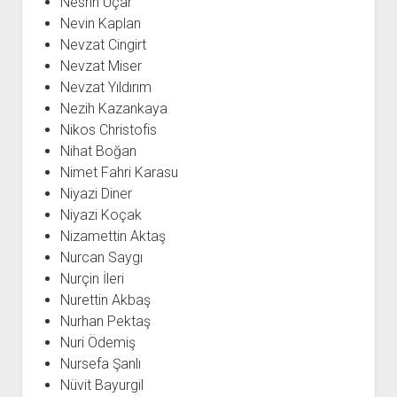
Nesrin Uçar
Nevin Kaplan
Nevzat Cingirt
Nevzat Miser
Nevzat Yıldırım
Nezih Kazankaya
Nikos Christofis
Nihat Boğan
Nimet Fahri Karasu
Niyazi Diner
Niyazi Koçak
Nizamettin Aktaş
Nurcan Saygı
Nurçin İleri
Nurettin Akbaş
Nurhan Pektaş
Nuri Ödemiş
Nursefa Şanlı
Nüvit Bayurgil