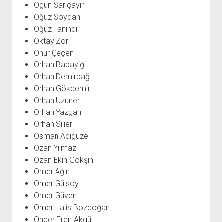
Ogün Sarıçayır
Oğuz Soydan
Oğuz Tanındı
Oktay Zor
Onur Çeçen
Orhan Babayiğit
Orhan Demirbağ
Orhan Gökdemir
Orhan Uzuner
Orhan Yazgan
Orhan Silier
Osman Adıgüzel
Ozan Yılmaz
Ozan Ekin Gökşin
Ömer Ağın
Ömer Gülsoy
Ömer Güven
Ömer Halis Bozdoğan
Önder Eren Akgül