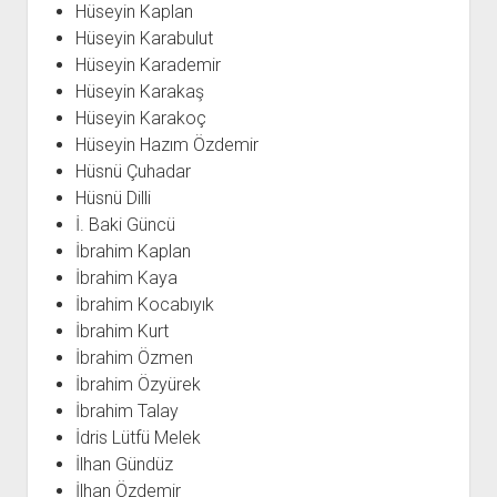
Hüseyin Kaplan
Hüseyin Karabulut
Hüseyin Karademir
Hüseyin Karakaş
Hüseyin Karakoç
Hüseyin Hazım Özdemir
Hüsnü Çuhadar
Hüsnü Dilli
İ. Baki Güncü
İbrahim Kaplan
İbrahim Kaya
İbrahim Kocabıyık
İbrahim Kurt
İbrahim Özmen
İbrahim Özyürek
İbrahim Talay
İdris Lütfü Melek
İlhan Gündüz
İlhan Özdemir