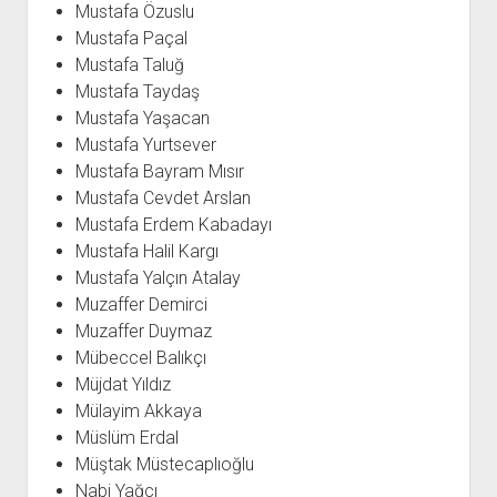
Mustafa Özuslu
Mustafa Paçal
Mustafa Taluğ
Mustafa Taydaş
Mustafa Yaşacan
Mustafa Yurtsever
Mustafa Bayram Mısır
Mustafa Cevdet Arslan
Mustafa Erdem Kabadayı
Mustafa Halil Kargı
Mustafa Yalçın Atalay
Muzaffer Demirci
Muzaffer Duymaz
Mübeccel Balıkçı
Müjdat Yıldız
Mülayim Akkaya
Müslüm Erdal
Müştak Müstecaplıoğlu
Nabi Yağcı