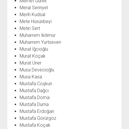
Memet Güreli
Meral Serinyel
Merih Kudsal
Mete Hüsünbeyi
Metin Sert
Muharrem İkitimur
Muharrem Yurtseven
Murat İğcioğlu
Murat Koçak
Murat Üner
Musa Devecioğlu
Musa Kasa
Mustafa Coşkun
Mustafa Dağcı
Mustafa Doma
Mustafa Durna
Mustafa Erdoğan
Mustafa Görürgöz
Mustafa Koçak