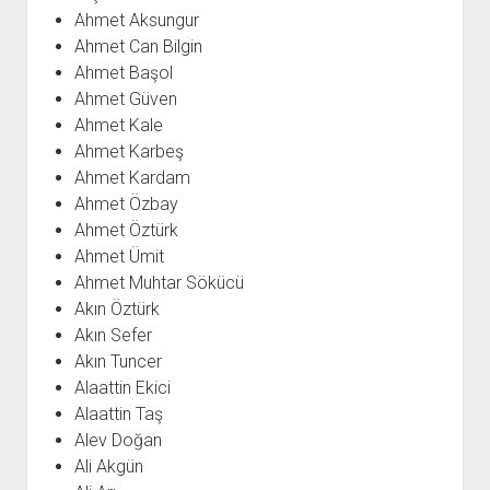
açılır
BARIŞ HAREKETLERİ ARŞİV FONU
SOL HAREKETLER KİTAPLIĞI
ÜYE BAŞVURU FORMU
İLETİŞİM
aç
Ahmet Aksungur
menüyü
ARŞİVLERDEN YARARLANMA FORMU
DAVA DOSYALARI ARŞİV FONU
EMEK HAREKETİ KİTAPLIĞI
İLETİŞİM BİLGİLERİ
aç
Ahmet Can Bilgin
Ahmet Başol
GÖRSEL-İŞİTSEL ARŞİV FONU
BARIŞ HAREKETİ KİTAPLIĞI
BANKA HESAPLARIMIZ
KİTAP ABONE FORMU
Ahmet Güven
ARŞİVLERDEN YARARLANMA KOŞULLARI
GENÇLİK HAREKETİ KİTAPLIĞI
ÇALIŞMA GÜNLERİMİZ
Ahmet Kale
KADIN HAREKETİ KİTAPLIĞI
Ahmet Karbeş
Ahmet Kardam
ÖĞRETMEN HAREKETİ KİTAPLIĞI
Ahmet Özbay
ANTİKOMÜNİZM KİTAPLIĞI
Ahmet Öztürk
AYDINLIK KÜLLİYATI KİTAPLIĞI
Ahmet Ümit
Ahmet Muhtar Sökücü
NÂZIM HİKMET KİTAPLIĞI
Akın Öztürk
HİKMET KIVILCIMLI KİTAPLIĞI
Akın Sefer
KERİM SADİ KİTAPLIĞI
Akın Tuncer
Alaattin Ekici
HAYDAR RİFAT KİTAPLIĞI
Alaattin Taş
1940’LI YILLAR KİTAPLIĞI
Alev Doğan
açılır
YURTDIŞI KİTAPLIĞI
Ali Akgün
menüyü