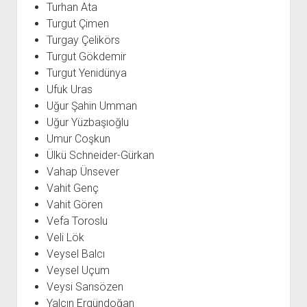
Turhan Ata
Turgut Çimen
Turgay Çelikörs
Turgut Gökdemir
Turgut Yenidünya
Ufuk Uras
Uğur Şahin Umman
Uğur Yüzbaşıoğlu
Umur Coşkun
Ülkü Schneider-Gürkan
Vahap Ünsever
Vahit Genç
Vahit Gören
Vefa Toroslu
Veli Lök
Veysel Balcı
Veysel Uçum
Veysi Sarısözen
Yalçın Ergündoğan