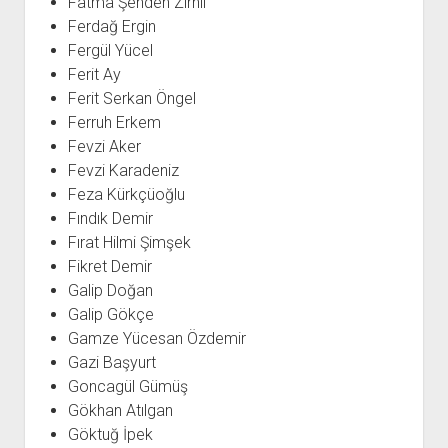
Fatma Şenden Zırhlı
Ferdağ Ergin
Fergül Yücel
Ferit Ay
Ferit Serkan Öngel
Ferruh Erkem
Fevzi Aker
Fevzi Karadeniz
Feza Kürkçüoğlu
Fındık Demir
Fırat Hilmi Şimşek
Fikret Demir
Galip Doğan
Galip Gökçe
Gamze Yücesan Özdemir
Gazi Başyurt
Goncagül Gümüş
Gökhan Atılgan
Göktuğ İpek