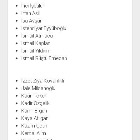
İnci İşbulur
İrfan Asil
İsa Avşar
İsfendiyar Eyyüboğlu
İsmail Atmaca
İsmail Kaplan
İsmail Yıldırım
İsmail Rüştü Emecan
İzzet Ziya Kovanlıklı
Jale Mildanoğlu
Kaan Toker
Kadir Özçelik
Kamil Ergun
Kaya Atılgan
Kazım Çetin
Kemal Alım