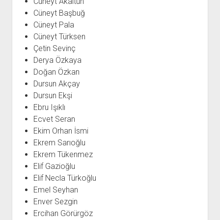
Cüneyt Akaltun
Cüneyt Başbuğ
Cüneyt Pala
Cüneyt Türksen
Çetin Sevinç
Derya Özkaya
Doğan Özkan
Dursun Akçay
Dursun Ekşi
Ebru Işıklı
Ecvet Seran
Ekim Orhan İsmi
Ekrem Sarıoğlu
Ekrem Tükenmez
Elif Gazioğlu
Elif Necla Türkoğlu
Emel Seyhan
Enver Sezgin
Ercihan Görürgöz