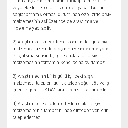
olarak arşiv malzemesinin fotokopisi, mikrofilmi
YURTDIŞI KİTAPLIĞI
aç
veya elektronik ortam üzerinden yapar. Bunların
ATTF KİTAPLIĞI
sağlanamamış olması durumunda özel izinle arşiv
FİDEF KİTAPLIĞI
malzemesinin asli üzerinde de araştırma ve
inceleme yapılabilir.
TDF KİTAPLIĞI
GDF KİTAPLIĞI
2) Araştırmacı, ancak kendi konuları ile ilgili arşiv
malzemesi üzerinde araştırma ve inceleme yapar.
Bu çalışma sırasında, ilgili konulara ait arşiv
malzemesinin tamamını kendi adına ayırtamaz.
3) Araştırmacının bir is günü içindeki arşiv
malzemesi talepleri, günlük talep yoğunluğu ve iş
gücüne göre TÜSTAV tarafından sınırlandırılabilir.
4) Araştırmacı, kendilerine teslim edilen arşiv
malzemelerinin tamamını iade etmeden yenilerini
talep edemez.