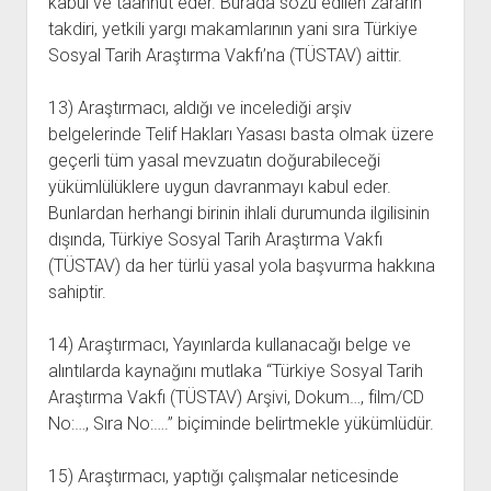
kabul ve taahhüt eder. Burada sözü edilen zararın
takdiri, yetkili yargı makamlarının yani sıra Türkiye
Sosyal Tarih Araştırma Vakfı’na (TÜSTAV) aittir.
13) Araştırmacı, aldığı ve incelediği arşiv
belgelerinde Telif Hakları Yasası basta olmak üzere
geçerli tüm yasal mevzuatın doğurabileceği
yükümlülüklere uygun davranmayı kabul eder.
Bunlardan herhangi birinin ihlali durumunda ilgilisinin
dışında, Türkiye Sosyal Tarih Araştırma Vakfı
(TÜSTAV) da her türlü yasal yola başvurma hakkına
sahiptir.
14) Araştırmacı, Yayınlarda kullanacağı belge ve
alıntılarda kaynağını mutlaka “Türkiye Sosyal Tarih
Araştırma Vakfı (TÜSTAV) Arşivi, Dokum…, film/CD
No:…, Sıra No:….” biçiminde belirtmekle yükümlüdür.
15) Araştırmacı, yaptığı çalışmalar neticesinde