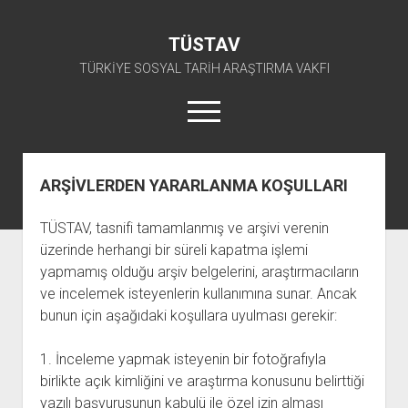
TÜSTAV
TÜRKİYE SOSYAL TARİH ARAŞTIRMA VAKFI
menüyü
aç
twitter
facebook
instagram
youtube
ARŞİVLERDEN YARARLANMA KOŞULLARI
ANA SAYFA
TÜSTAV, tasnifi tamamlanmış ve arşivi verenin
açılır
E-ARŞİV
üzerinde herhangi bir süreli kapatma işlemi
menüyü
açılır
TKP ARŞİV FONU
KÜTÜPHANE
aç
yapmamış olduğu arşiv belgelerini, araştırmacıların
menüyü
ve incelemek isteyenlerin kullanımına sunar. Ancak
SÜRELİ YAYINLAR
TİP ARŞİV FONU
TKP KİTAPLIĞI
aç
bunun için aşağıdaki koşullara uyulması gerekir:
TSİP ARŞİV FONU
TİP KİTAPLIĞI
AFİŞLER
TBKP ARŞİV FONU
GÖRSEL-İŞİTSEL
TSİP KİTAPLIĞI
1. İnceleme yapmak isteyenin bir fotoğrafıyla
birlikte açık kimliğini ve araştırma konusunu belirttiği
açılır
İŞÇİ HAREKETLERİ ARŞİV FONU
TBKP KİTAPLIĞI
BAŞVURULAR
menüyü
yazılı başvurusunun kabulü ile özel izin alması