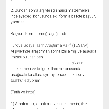
açılır
BARIŞ HAREKETLERİ ARŞİV FONU
SOL HAREKETLER KİTAPLIĞI
ÜYE BAŞVURU FORMU
İLETİŞİM
aç
menüyü
ARŞİVLERDEN YARARLANMA FORMU
DAVA DOSYALARI ARŞİV FONU
EMEK HAREKETİ KİTAPLIĞI
İLETİŞİM BİLGİLERİ
aç
2. Bundan sonra arşivle ilgili hangi malzemeleri
inceleyeceği konusunda ekli formla birlikte başvuru
GÖRSEL-İŞİTSEL ARŞİV FONU
BARIŞ HAREKETİ KİTAPLIĞI
BANKA HESAPLARIMIZ
KİTAP ABONE FORMU
yapması.
ARŞİVLERDEN YARARLANMA KOŞULLARI
GENÇLİK HAREKETİ KİTAPLIĞI
ÇALIŞMA GÜNLERİMİZ
KADIN HAREKETİ KİTAPLIĞI
Başvuru Formu örneği aşağıdadır:
ÖĞRETMEN HAREKETİ KİTAPLIĞI
Türkiye Sosyal Tarih Araştırma Vakfı (TÜSTAV)
ANTİKOMÜNİZM KİTAPLIĞI
Arşivlerinde araştırma yapma izni almış ve aşağıda
AYDINLIK KÜLLİYATI KİTAPLIĞI
imzası bulunan ben
……………………………………………………………, arşivlerin
NÂZIM HİKMET KİTAPLIĞI
incelenmesi ve belge kullanımı konusunda
HİKMET KIVILCIMLI KİTAPLIĞI
aşağıdaki kurallara uymayı önceden kabul ve
KERİM SADİ KİTAPLIĞI
taahhüt ediyorum.
HAYDAR RİFAT KİTAPLIĞI
(Tarih ve imza)
1940’LI YILLAR KİTAPLIĞI
açılır
YURTDIŞI KİTAPLIĞI
1) Araştırmacı, araştırma ve incelemesini, ilke
menüyü