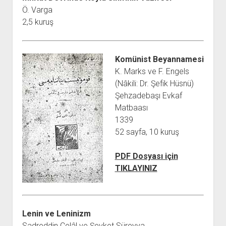
Ö. Varga
2,5 kuruş
Komünist Beyannamesi
K. Marks ve F. Engels
(Nâkili: Dr. Şefik Hüsnü)
Şehzadebaşı Evkaf
Matbaası
1339
52 sayfa, 10 kuruş
PDF Dosyası için
TIKLAYINIZ
Lenin ve Leninizm
Sadreddin Celâl ve Şevket Süreyya