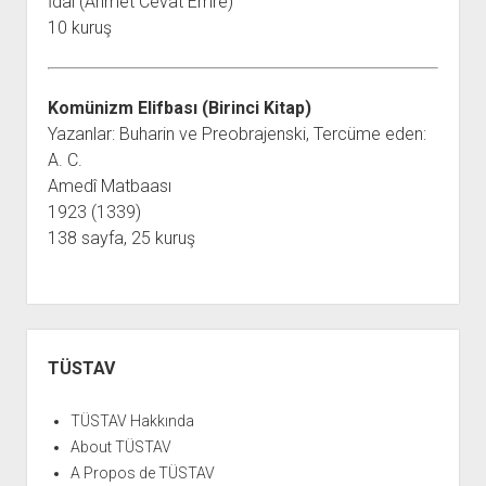
İdaî (Ahmet Cevat Emre)
10 kuruş
Komünizm Elifbası (Birinci Kitap)
Yazanlar: Buharin ve Preobrajenski, Tercüme eden:
A. C.
Amedî Matbaası
1923 (1339)
138 sayfa, 25 kuruş
Yan
Menü
TÜSTAV
TÜSTAV Hakkında
About TÜSTAV
A Propos de TÜSTAV