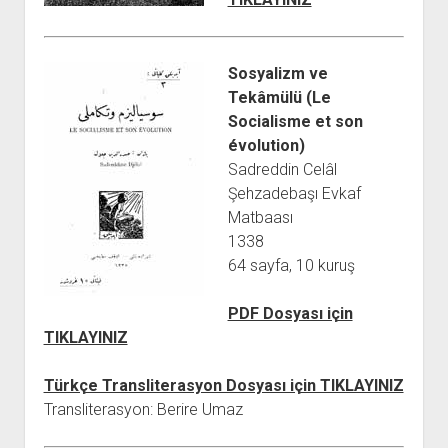
YURTDIŞI KİTAPLIĞI
aç
ATTF KİTAPLIĞI
FİDEF KİTAPLIĞI
Sosyalizm ve
Tekâmülü (Le
TDF KİTAPLIĞI
Socialisme et son
GDF KİTAPLIĞI
évolution)
Sadreddin Celâl
Şehzadebaşı Evkaf
Matbaası
1338
64 sayfa, 10 kuruş
PDF Dosyası için
TIKLAYINIZ
Türkçe Transliterasyon Dosyası için TIKLAYINIZ
Transliterasyon: Berire Umaz