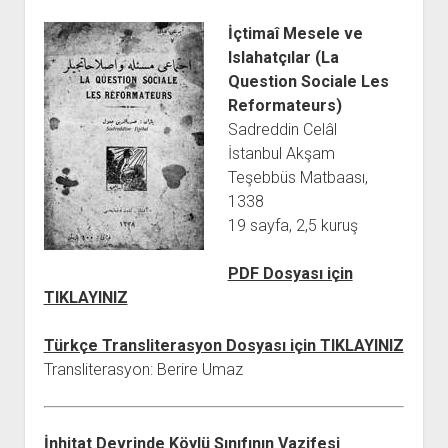
İçtimaî Mesele ve
Islahatçılar (La
Question Sociale Les
Reformateurs)
Sadreddin Celâl
İstanbul Akşam
Teşebbüs Matbaası,
1338
19 sayfa, 2,5 kuruş
PDF Dosyası için
TIKLAYINIZ
Türkçe Transliterasyon Dosyası için TIKLAYINIZ
Transliterasyon: Berire Umaz
İnhitat Devrinde Köylü Sınıfının Vazifesi