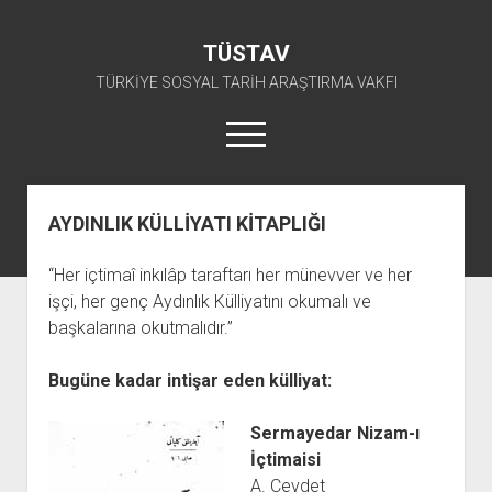
TÜSTAV
TÜRKİYE SOSYAL TARİH ARAŞTIRMA VAKFI
menüyü
aç
twitter
facebook
instagram
youtube
AYDINLIK KÜLLİYATI KİTAPLIĞI
ANA SAYFA
“Her içtimaî inkılâp taraftarı her münevver ve her
açılır
E-ARŞİV
işçi, her genç Aydınlık Külliyatını okumalı ve
menüyü
açılır
TKP ARŞİV FONU
KÜTÜPHANE
aç
başkalarına okutmalıdır.”
menüyü
SÜRELİ YAYINLAR
TİP ARŞİV FONU
TKP KİTAPLIĞI
aç
Bugüne kadar intişar eden külliyat:
TSİP ARŞİV FONU
TİP KİTAPLIĞI
AFİŞLER
TBKP ARŞİV FONU
GÖRSEL-İŞİTSEL
TSİP KİTAPLIĞI
Sermayedar Nizam-ı
İçtimaisi
açılır
İŞÇİ HAREKETLERİ ARŞİV FONU
TBKP KİTAPLIĞI
BAŞVURULAR
menüyü
A. Cevdet