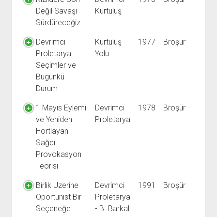
YURTDIŞI KİTAPLIĞI
aç
Değil Savaşı
Kurtuluş
ATTF KİTAPLIĞI
Sürdüreceğiz
FİDEF KİTAPLIĞI
Devrimci
Kurtuluş
1977
Broşür
TDF KİTAPLIĞI
Proletarya
Yolu
GDF KİTAPLIĞI
Seçimler ve
Bugünkü
Durum
1 Mayıs Eylemi
Devrimci
1978
Broşür
ve Yeniden
Proletarya
Hortlayan
Sağcı
Provokasyon
Teorisi
Birlik Üzerine
Devrimci
1991
Broşür
Oportünist Bir
Proletarya
Seçeneğe
- B. Barkal