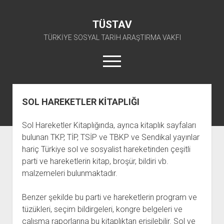
TÜSTAV
TÜRKİYE SOSYAL TARİH ARAŞTIRMA VAKFI
menüyü
aç
twitter
facebook
instagram
youtube
SOL HAREKETLER KİTAPLIĞI
ANA SAYFA
Sol Hareketler Kitaplığında, ayrıca kitaplık sayfaları
açılır
E-ARŞİV
bulunan TKP, TİP, TSİP ve TBKP ve Sendikal yayınlar
menüyü
açılır
TKP ARŞİV FONU
KÜTÜPHANE
aç
hariç Türkiye sol ve sosyalist hareketinden çeşitli
menüyü
parti ve hareketlerin kitap, broşür, bildiri vb.
SÜRELİ YAYINLAR
TİP ARŞİV FONU
TKP KİTAPLIĞI
aç
malzemeleri bulunmaktadır.
TSİP ARŞİV FONU
TİP KİTAPLIĞI
AFİŞLER
TBKP ARŞİV FONU
GÖRSEL-İŞİTSEL
TSİP KİTAPLIĞI
Benzer şekilde bu parti ve hareketlerin program ve
tüzükleri, seçim bildirgeleri, kongre belgeleri ve
açılır
İŞÇİ HAREKETLERİ ARŞİV FONU
TBKP KİTAPLIĞI
BAŞVURULAR
menüyü
çalışma raporlarına bu kitaplıktan erişilebilir. Sol ve