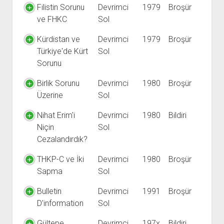
Filistin Sorunu
Devrimci
1979
Broşür
ve FHKC
Sol
Kürdistan ve
Devrimci
1979
Broşür
Türkiye'de Kürt
Sol
Sorunu
Birlik Sorunu
Devrimci
1980
Broşür
Üzerine
Sol
Nihat Erim'i
Devrimci
1980
Bildiri
Niçin
Sol
Cezalandırdık?
THKP-C ve İki
Devrimci
1980
Broşür
Sapma
Sol
Bulletin
Devrimci
1991
Broşür
D'information
Sol
Gültepe
Devrimci
197x
Bildiri