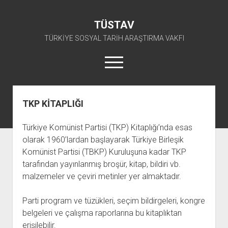
TÜSTAV
TÜRKİYE SOSYAL TARİH ARAŞTIRMA VAKFI
menüyü
aç
twitter
facebook
instagram
youtube
TKP KİTAPLIĞI
ANA SAYFA
Türkiye Komünist Partisi (TKP) Kitaplığı’nda esas
açılır
E-ARŞİV
olarak 1960’lardan başlayarak Türkiye Birleşik
menüyü
açılır
TKP ARŞİV FONU
KÜTÜPHANE
aç
Komünist Partisi (TBKP) Kuruluşuna kadar TKP
menüyü
tarafından yayınlanmış broşür, kitap, bildiri vb.
SÜRELİ YAYINLAR
TİP ARŞİV FONU
TKP KİTAPLIĞI
aç
malzemeler ve çeviri metinler yer almaktadır.
TSİP ARŞİV FONU
TİP KİTAPLIĞI
AFİŞLER
TBKP ARŞİV FONU
GÖRSEL-İŞİTSEL
TSİP KİTAPLIĞI
Parti program ve tüzükleri, seçim bildirgeleri, kongre
belgeleri ve çalışma raporlarına bu kitaplıktan
açılır
İŞÇİ HAREKETLERİ ARŞİV FONU
TBKP KİTAPLIĞI
BAŞVURULAR
menüyü
erişilebilir.