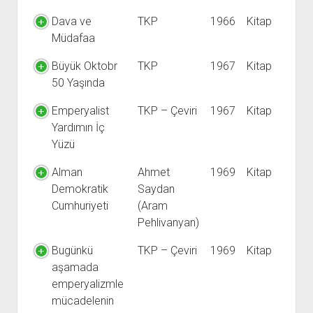
YURTDIŞI KİTAPLIĞI
aç
Dava ve
TKP
1966
Kitap
ATTF KİTAPLIĞI
Müdafaa
FİDEF KİTAPLIĞI
Büyük Oktobr
TKP
1967
Kitap
TDF KİTAPLIĞI
50 Yaşında
GDF KİTAPLIĞI
Emperyalist
TKP – Çeviri
1967
Kitap
Yardımın İç
Yüzü
Alman
Ahmet
1969
Kitap
Demokratik
Saydan
Cumhuriyeti
(Aram
Pehlivanyan)
Bugünkü
TKP – Çeviri
1969
Kitap
aşamada
emperyalizmle
mücadelenin