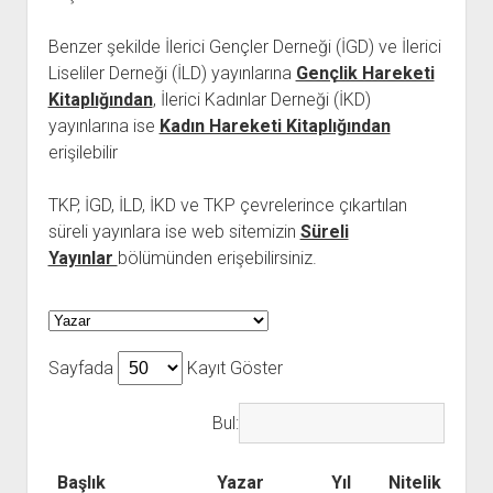
açılır
BARIŞ HAREKETLERİ ARŞİV FONU
SOL HAREKETLER KİTAPLIĞI
ÜYE BAŞVURU FORMU
İLETİŞİM
aç
menüyü
ARŞİVLERDEN YARARLANMA FORMU
DAVA DOSYALARI ARŞİV FONU
EMEK HAREKETİ KİTAPLIĞI
İLETİŞİM BİLGİLERİ
aç
Benzer şekilde İlerici Gençler Derneği (İGD) ve İlerici
Liseliler Derneği (İLD) yayınlarına
Gençlik Hareketi
GÖRSEL-İŞİTSEL ARŞİV FONU
BARIŞ HAREKETİ KİTAPLIĞI
BANKA HESAPLARIMIZ
KİTAP ABONE FORMU
Kitaplığından
, İlerici Kadınlar Derneği (İKD)
ARŞİVLERDEN YARARLANMA KOŞULLARI
GENÇLİK HAREKETİ KİTAPLIĞI
ÇALIŞMA GÜNLERİMİZ
yayınlarına ise
Kadın Hareketi Kitaplığından
KADIN HAREKETİ KİTAPLIĞI
erişilebilir
ÖĞRETMEN HAREKETİ KİTAPLIĞI
TKP, İGD, İLD, İKD ve TKP çevrelerince çıkartılan
ANTİKOMÜNİZM KİTAPLIĞI
süreli yayınlara ise web sitemizin
Süreli
AYDINLIK KÜLLİYATI KİTAPLIĞI
Yayınlar
bölümünden erişebilirsiniz.
NÂZIM HİKMET KİTAPLIĞI
HİKMET KIVILCIMLI KİTAPLIĞI
KERİM SADİ KİTAPLIĞI
Sayfada
Kayıt Göster
HAYDAR RİFAT KİTAPLIĞI
Bul:
1940’LI YILLAR KİTAPLIĞI
açılır
YURTDIŞI KİTAPLIĞI
Başlık
Yazar
menüyü
Yıl
Nitelik