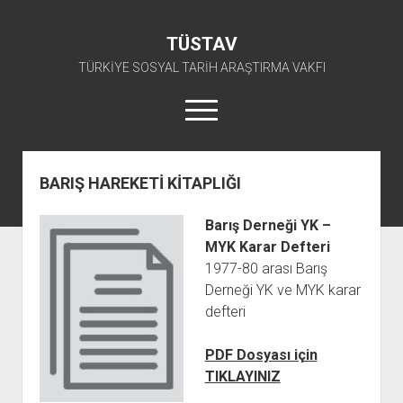
TÜSTAV
TÜRKİYE SOSYAL TARİH ARAŞTIRMA VAKFI
menüyü
aç
twitter
facebook
instagram
youtube
BARIŞ HAREKETİ KİTAPLIĞI
ANA SAYFA
Barış Derneği YK –
açılır
E-ARŞİV
MYK Karar Defteri
menüyü
açılır
TKP ARŞİV FONU
KÜTÜPHANE
aç
1977-80 arası Barış
menüyü
Derneği YK ve MYK karar
SÜRELİ YAYINLAR
TİP ARŞİV FONU
TKP KİTAPLIĞI
aç
defteri
TSİP ARŞİV FONU
TİP KİTAPLIĞI
AFİŞLER
TBKP ARŞİV FONU
GÖRSEL-İŞİTSEL
TSİP KİTAPLIĞI
PDF Dosyası için
TIKLAYINIZ
açılır
İŞÇİ HAREKETLERİ ARŞİV FONU
TBKP KİTAPLIĞI
BAŞVURULAR
menüyü