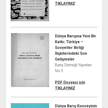
YURTDIŞI KİTAPLIĞI
aç
TIKLAYINIZ
ATTF KİTAPLIĞI
FİDEF KİTAPLIĞI
TDF KİTAPLIĞI
GDF KİTAPLIĞI
Dünya Barışına Yeni Bir
Katkı: Türkiye –
Sovyetler Birliği
İlişkilerindeki Son
Gelişmeler
Barış Derneği Yayınları
No:3
PDF Dosyası için
TIKLAYINIZ
Dünya Barış Konseyinin