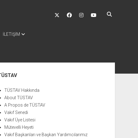
twitter
facebook
instagram
youtube
İLETİŞİM
nü
TÜSTAV
TÜSTAV Hakkında
About TÜSTAV
A Propos de TÜSTAV
Vakıf Senedi
Vakıf Üye Listesi
Mütevelli Heyeti
Vakıf Başkanları ve Başkan Yardımcılarımız