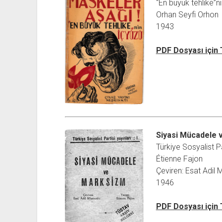
“En büyük tehlike”ni
Orhan Seyfi Orhon
1943
PDF Dosyası için
Siyasi Mücadele 
Türkiye Sosyalist Pa
Étienne Fajon
Çeviren: Esat Adil
1946
PDF Dosyası için