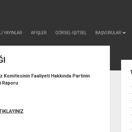
İ YAYINLAR
AFİŞLER
GÖRSEL-İŞİTSEL
BAŞVURULAR
ĞI
Yan
Me
ez Komitesinin Faaliyeti Hakkında Partinin
i Raporu
 TIKLAYINIZ