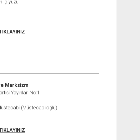
n iç yüzü
 TIKLAYINIZ
ve Marksizm
rtisi Yayınları No:1
 Müstecabî (Müstecaplıoğlu)
 TIKLAYINIZ