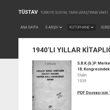
TÜSTAV
TÜRKİYE SOSYAL TARİH ARAŞTIRMA VAKFI
ANA SAYFA
E-ARŞİV
KÜTÜPHANE
SÜREL
1940’LI YILLAR KİTAPLI
S.B.K.(b.)P. Merk
18. Kongresindek
Stalin
1939
PDF Dosyası için