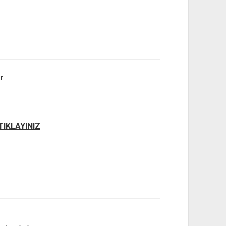
r
n
 TIKLAYINIZ