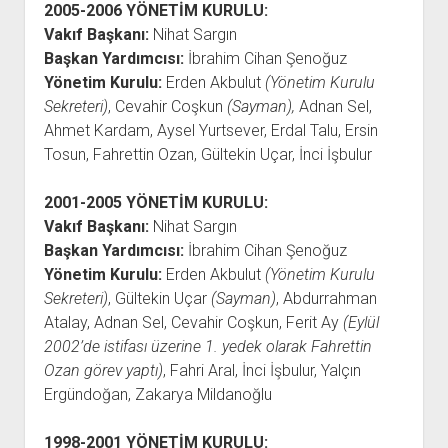
2005-2006
YÖNETİM KURULU:
Vakıf Başkanı:
Nihat Sargın
Başkan Yardımcısı:
İbrahim Cihan Şenoğuz
Yönetim Kurulu:
Erden Akbulut
(Yönetim Kurulu
Sekreteri)
, Cevahir Coşkun
(Sayman),
Adnan Sel,
Ahmet Kardam, Aysel Yurtsever, Erdal Talu, Ersin
Tosun, Fahrettin Ozan, Gültekin Uçar, İnci İşbulur
2001-2005
YÖNETİM KURULU:
Vakıf Başkanı:
Nihat Sargın
Başkan Yardımcısı:
İbrahim Cihan Şenoğuz
Yönetim Kurulu:
Erden Akbulut
(Yönetim Kurulu
Sekreteri)
, Gültekin Uçar
(Sayman)
, Abdurrahman
Atalay, Adnan Sel, Cevahir Coşkun, Ferit Ay
(Eylül
2002’de istifası üzerine 1. yedek olarak Fahrettin
Ozan görev yaptı)
, Fahri Aral, İnci İşbulur, Yalçın
Ergündoğan, Zakarya Mildanoğlu
1998-2001
YÖNETİM KURULU: