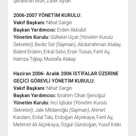
Şerafettin Arun, Zafer Aydın
2006-2007
YÖNETİM KURULU:
Vakıf Başkanı:
Nihat Sargın
Başkan Yardımcısı:
Erden Akbulut
Yönetim Kurulu:
Gültekin Uçar
(
Yönetim Kurulu
Sekreteri
)
, Bediz Sel
(Sayman)
, Abdurrahman Atalay,
Bülent Erdem, Erkal Selvi, Ersin Tosun, Ferit Ay,
Hamza Tığlay, Mustafa Atalay
Haziran 2006- Aralık 2006 İSTİFALAR ÜZERİNE
GEÇİCİ GÖREVLİ YÖNETİM KURULU:
Vakıf Başkanı:
Nihat Sargın
Başkan Yardımcısı:
İbrahim Cihan Şenoğuz
Yönetim Kurulu:
İnci İşbulur
(
Yönetim Kurulu
Sekreteri
)
, Jale Mildanoğlu
(Sayman)
, Ahmet
Kardam, Erdal Talu, Erdoğan Alçınkaya, Ferit Ay,
Mehmet Ali Alçınkaya, Özgür Gündoğan, Yusuf Kıtıki