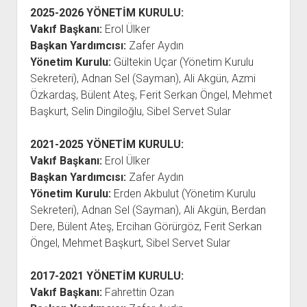
açılır
BARIŞ HAREKETLERİ ARŞİV FONU
SOL HAREKETLER KİTAPLIĞI
ÜYE BAŞVURU FORMU
İLETİŞİM
aç
2025-2026
YÖNETİM KURULU:
menüyü
ARŞİVLERDEN YARARLANMA FORMU
DAVA DOSYALARI ARŞİV FONU
EMEK HAREKETİ KİTAPLIĞI
İLETİŞİM BİLGİLERİ
aç
Vakıf Başkanı:
Erol Ülker
Başkan Yardımcısı:
Zafer Aydın
GÖRSEL-İŞİTSEL ARŞİV FONU
BARIŞ HAREKETİ KİTAPLIĞI
BANKA HESAPLARIMIZ
KİTAP ABONE FORMU
Yönetim Kurulu:
Gültekin Uçar (Yönetim Kurulu
ARŞİVLERDEN YARARLANMA KOŞULLARI
GENÇLİK HAREKETİ KİTAPLIĞI
ÇALIŞMA GÜNLERİMİZ
Sekreteri), Adnan Sel (Sayman), Ali Akgün, Azmi
KADIN HAREKETİ KİTAPLIĞI
Özkardaş, Bülent Ateş, Ferit Serkan Öngel, Mehmet
Başkurt, Selin Dingiloğlu, Sibel Servet Sular
ÖĞRETMEN HAREKETİ KİTAPLIĞI
ANTİKOMÜNİZM KİTAPLIĞI
2021-2025
YÖNETİM KURULU:
AYDINLIK KÜLLİYATI KİTAPLIĞI
Vakıf Başkanı:
Erol Ülker
Başkan Yardımcısı:
Zafer Aydın
NÂZIM HİKMET KİTAPLIĞI
Yönetim Kurulu:
Erden Akbulut (Yönetim Kurulu
HİKMET KIVILCIMLI KİTAPLIĞI
Sekreteri), Adnan Sel (Sayman), Ali Akgün, Berdan
KERİM SADİ KİTAPLIĞI
Dere, Bülent Ateş, Ercihan Görürgöz, Ferit Serkan
Öngel, Mehmet Başkurt, Sibel Servet Sular
HAYDAR RİFAT KİTAPLIĞI
1940’LI YILLAR KİTAPLIĞI
2017-2021
YÖNETİM KURULU:
açılır
YURTDIŞI KİTAPLIĞI
Vakıf Başkanı:
Fahrettin Ozan
menüyü