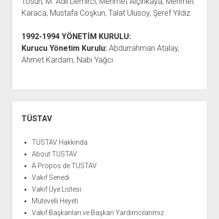
Tosun, M. Adil Demirci, Mehmet Alçınkaya, Mehmet
Karaca, Mustafa Coşkun, Talat Ulusoy, Şeref Yıldız
1992-1994
YÖNETİM KURULU:
Kurucu Yönetim Kurulu:
Abdurrahman Atalay,
Ahmet Kardam, Nabi Yağcı
Yan
Menü
TÜSTAV
TÜSTAV Hakkında
About TÜSTAV
A Propos de TÜSTAV
Vakıf Senedi
Vakıf Üye Listesi
Mütevelli Heyeti
Vakıf Başkanları ve Başkan Yardımcılarımız