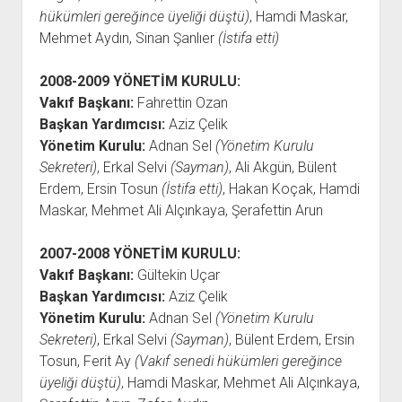
hükümleri gereğince üyeliği düştü)
, Hamdi Maskar,
Mehmet Aydın, Sinan Şanlıer
(İstifa etti)
2008-2009
YÖNETİM KURULU:
Vakıf Başkanı:
Fahrettin Ozan
Başkan Yardımcısı:
Aziz Çelik
Yönetim Kurulu:
Adnan Sel
(Yönetim Kurulu
Sekreteri)
, Erkal Selvi
(Sayman)
, Ali Akgün, Bülent
Erdem, Ersin Tosun
(İstifa etti)
, Hakan Koçak, Hamdi
Maskar, Mehmet Ali Alçınkaya, Şerafettin Arun
2007-2008
YÖNETİM KURULU:
Vakıf Başkanı:
Gültekin Uçar
Başkan Yardımcısı:
Aziz Çelik
Yönetim Kurulu:
Adnan Sel
(
Yönetim Kurulu
Sekreteri
)
, Erkal Selvi
(Sayman)
, Bülent Erdem, Ersin
Tosun, Ferit Ay
(Vakıf senedi hükümleri gereğince
üyeliği düştü)
, Hamdi Maskar, Mehmet Ali Alçınkaya,