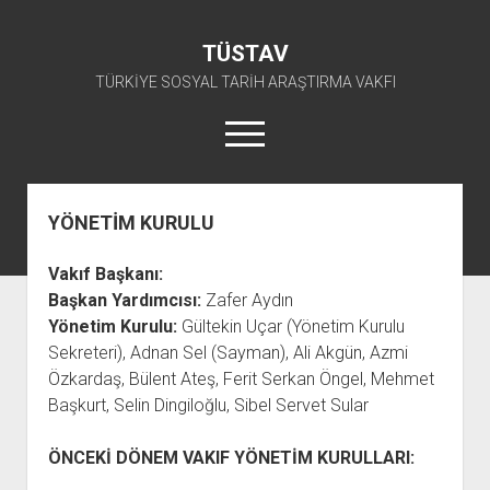
TÜSTAV
TÜRKİYE SOSYAL TARİH ARAŞTIRMA VAKFI
menüyü
aç
twitter
facebook
instagram
youtube
YÖNETİM KURULU
ANA SAYFA
Vakıf Başkanı:
açılır
E-ARŞİV
Başkan Yardımcısı:
Zafer Aydın
menüyü
açılır
TKP ARŞİV FONU
KÜTÜPHANE
aç
Yönetim Kurulu:
Gültekin Uçar (Yönetim Kurulu
menüyü
Sekreteri), Adnan Sel (Sayman), Ali Akgün, Azmi
SÜRELİ YAYINLAR
TİP ARŞİV FONU
TKP KİTAPLIĞI
aç
Özkardaş, Bülent Ateş, Ferit Serkan Öngel, Mehmet
TSİP ARŞİV FONU
TİP KİTAPLIĞI
AFİŞLER
Başkurt, Selin Dingiloğlu, Sibel Servet Sular
TBKP ARŞİV FONU
GÖRSEL-İŞİTSEL
TSİP KİTAPLIĞI
ÖNCEKİ DÖNEM VAKIF YÖNETİM KURULLARI:
açılır
İŞÇİ HAREKETLERİ ARŞİV FONU
TBKP KİTAPLIĞI
BAŞVURULAR
menüyü