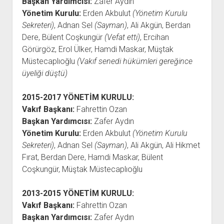
Başkan Yardımcısı:
Zafer Aydın
YURTDIŞI KİTAPLIĞI
aç
Yönetim Kurulu:
Erden Akbulut
(Yönetim Kurulu
ATTF KİTAPLIĞI
Sekreteri)
, Adnan Sel
(Sayman)
, Ali Akgün, Berdan
FİDEF KİTAPLIĞI
Dere, Bülent Coşkungür
(Vefat etti)
, Ercihan
Görürgöz, Erol Ülker, Hamdi Maskar, Müştak
TDF KİTAPLIĞI
Müstecaplıoğlu
(Vakıf senedi hükümleri gereğince
GDF KİTAPLIĞI
üyeliği düştü)
2015-2017
YÖNETİM KURULU:
Vakıf Başkanı:
Fahrettin Ozan
Başkan Yardımcısı:
Zafer Aydın
Yönetim Kurulu:
Erden Akbulut
(Yönetim Kurulu
Sekreteri)
, Adnan Sel
(Sayman)
, Ali Akgün, Ali Hikmet
Fırat, Berdan Dere, Hamdi Maskar, Bülent
Coşkungür, Müştak Müstecaplıoğlu
2013-2015
YÖNETİM KURULU:
Vakıf Başkanı:
Fahrettin Ozan
Başkan Yardımcısı:
Zafer Aydın