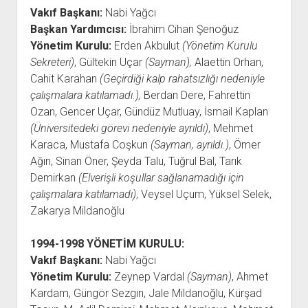
Vakıf Başkanı:
Nabi Yağcı
Başkan Yardımcısı:
İbrahim Cihan Şenoğuz
Yönetim Kurulu:
Erden Akbulut
(Yönetim Kurulu
Sekreteri)
, Gültekin Uçar
(Sayman),
Alaettin Orhan,
Cahit Karahan
(Geçirdiği kalp rahatsızlığı nedeniyle
çalışmalara katılamadı.),
Berdan Dere, Fahrettin
Ozan, Gencer Uçar, Gündüz Mutluay, İsmail Kaplan
(Üniversitedeki görevi nedeniyle ayrıldı)
, Mehmet
Karaca, Mustafa Coşkun
(Sayman, ayrıldı.)
, Ömer
Ağın, Sinan Öner, Şeyda Talu, Tuğrul Bal, Tarık
Demirkan
(Elverişli koşullar sağlanamadığı için
çalışmalara katılamadı)
, Veysel Uçum, Yüksel Selek,
Zakarya Mildanoğlu
1994-1998
YÖNETİM KURULU:
Vakıf Başkanı:
Nabi Yağcı
Yönetim Kurulu:
Zeynep Vardal
(Sayman)
, Ahmet
Kardam, Güngör Sezgin, Jale Mildanoğlu, Kürşad