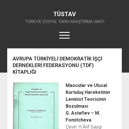
TÜSTAV
TÜRKİYE SOSYAL TARİH ARAŞTIRMA VAKFI
menüyü
aç
twitter
facebook
instagram
youtube
AVRUPA TÜRKİYELİ DEMOKRATİK İŞÇİ
DERNEKLERİ FEDERASYONU (TDF)
ANA SAYFA
KİTAPLIĞI
açılır
E-ARŞİV
menüyü
açılır
TKP ARŞİV FONU
KÜTÜPHANE
Maocular ve Ulusal
aç
menüyü
Kurtuluş Hareketinin
SÜRELİ YAYINLAR
TİP ARŞİV FONU
TKP KİTAPLIĞI
aç
Leninist Teorisinin
TSİP ARŞİV FONU
TİP KİTAPLIĞI
AFİŞLER
Bozulması
TBKP ARŞİV FONU
GÖRSEL-İŞİTSEL
TSİP KİTAPLIĞI
G. Astafiev – M.
Fomitcheva
açılır
İŞÇİ HAREKETLERİ ARŞİV FONU
TBKP KİTAPLIĞI
BAŞVURULAR
menüyü
Çeviri: H.Arif Saygı