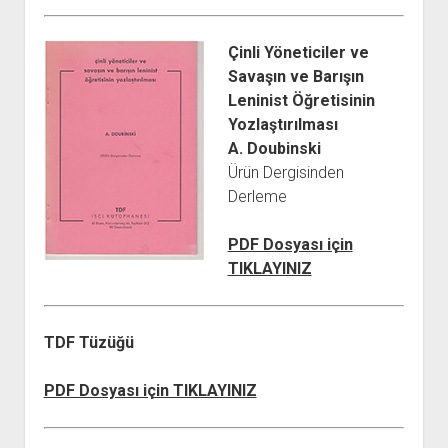
YURTDIŞI KİTAPLIĞI
aç
ATTF KİTAPLIĞI
Çinli Yöneticiler ve
FİDEF KİTAPLIĞI
Savaşın ve Barışın
Leninist Öğretisinin
TDF KİTAPLIĞI
Yozlaştırılması
GDF KİTAPLIĞI
A. Doubinski
Ürün Dergisinden
Derleme
PDF Dosyası için
TIKLAYINIZ
TDF Tüzüğü
PDF Dosyası için TIKLAYINIZ