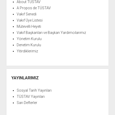
YURTDIŞI KİTAPLIĞI
About TÜSTAV
aç
A Propos de TÜSTAV
ATTF KİTAPLIĞI
Vakıf Senedi
FİDEF KİTAPLIĞI
Vakıf Üye Listesi
TDF KİTAPLIĞI
Mütevelli Heyeti
Vakıf Başkanları ve Başkan Yardımcılarımız
GDF KİTAPLIĞI
Yönetim Kurulu
Denetim Kurulu
Yitirdiklerimiz
YAYINLARIMIZ
Sosyal Tarih Yayınları
TÜSTAV Yayınları
Sarı Defterler