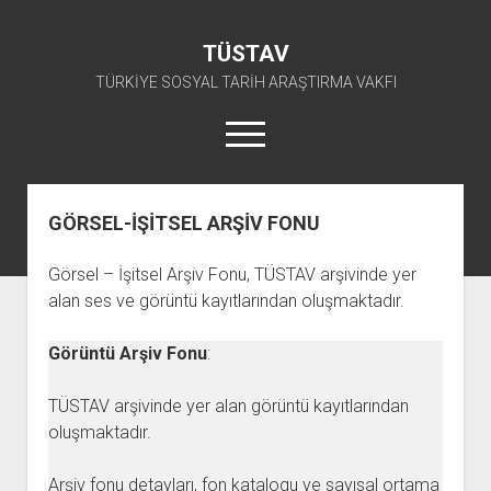
TÜSTAV
TÜRKİYE SOSYAL TARİH ARAŞTIRMA VAKFI
menüyü
aç
twitter
facebook
instagram
youtube
GÖRSEL-İŞİTSEL ARŞİV FONU
ANA SAYFA
Görsel – İşitsel Arşiv Fonu, TÜSTAV arşivinde yer
açılır
E-ARŞİV
alan ses ve görüntü kayıtlarından oluşmaktadır.
menüyü
açılır
TKP ARŞİV FONU
KÜTÜPHANE
aç
menüyü
Görüntü Arşiv Fonu
:
SÜRELİ YAYINLAR
TİP ARŞİV FONU
TKP KİTAPLIĞI
aç
TSİP ARŞİV FONU
TİP KİTAPLIĞI
AFİŞLER
TÜSTAV arşivinde yer alan görüntü kayıtlarından
TBKP ARŞİV FONU
GÖRSEL-İŞİTSEL
TSİP KİTAPLIĞI
oluşmaktadır.
açılır
İŞÇİ HAREKETLERİ ARŞİV FONU
TBKP KİTAPLIĞI
BAŞVURULAR
menüyü
Arşiv fonu detayları, fon katalogu ve sayısal ortama