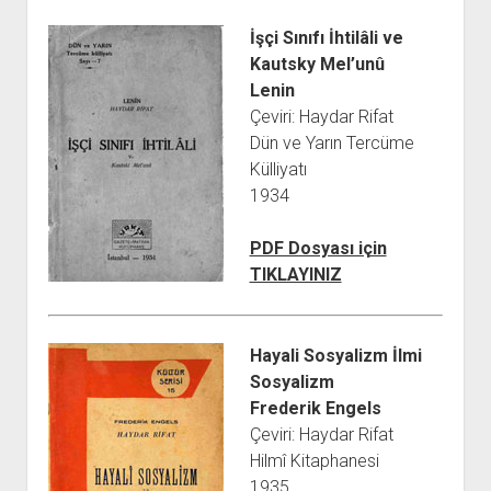
İşçi Sınıfı İhtilâli ve
Kautsky Mel’unû
Lenin
Çeviri: Haydar Rifat
Dün ve Yarın Tercüme
Külliyatı
1934
PDF Dosyası için
TIKLAYINIZ
Hayali Sosyalizm İlmi
Sosyalizm
Frederik Engels
Çeviri: Haydar Rifat
Hilmî Kitaphanesi
1935