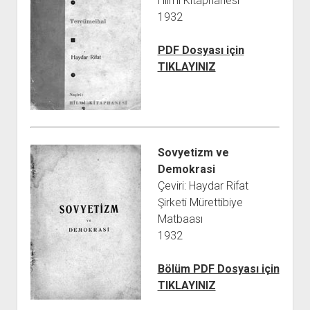
Hilmî Kitaphanesi
YURTDIŞI KİTAPLIĞI
aç
1932
ATTF KİTAPLIĞI
FİDEF KİTAPLIĞI
PDF Dosyası için
TIKLAYINIZ
TDF KİTAPLIĞI
GDF KİTAPLIĞI
Sovyetizm ve
Demokrasi
Çeviri: Haydar Rifat
Şirketi Mürettibiye
Matbaası
1932
Bölüm PDF Dosyası için
TIKLAYINIZ