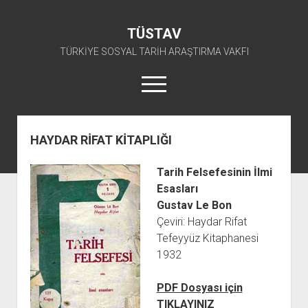
TÜSTAV
TÜRKİYE SOSYAL TARİH ARAŞTIRMA VAKFI
menüyü
aç
twitter
facebook
instagram
youtube
HAYDAR RİFAT KİTAPLIĞI
ANA SAYFA
Tarih Felsefesinin İlmi
açılır
E-ARŞİV
Esasları
menüyü
açılır
TKP ARŞİV FONU
KÜTÜPHANE
aç
Gustav Le Bon
menüyü
Çeviri: Haydar Rifat
SÜRELİ YAYINLAR
TİP ARŞİV FONU
TKP KİTAPLIĞI
aç
Tefeyyüz Kitaphanesi
TSİP ARŞİV FONU
TİP KİTAPLIĞI
AFİŞLER
1932
TBKP ARŞİV FONU
GÖRSEL-İŞİTSEL
TSİP KİTAPLIĞI
PDF Dosyası için
açılır
İŞÇİ HAREKETLERİ ARŞİV FONU
TBKP KİTAPLIĞI
BAŞVURULAR
menüyü
TIKLAYINIZ