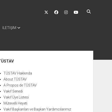
twitter
facebook
instagram
youtube
İLETİŞİM
nü
TÜSTAV
TÜSTAV Hakkında
About TÜSTAV
A Propos de TÜSTAV
Vakıf Senedi
Vakıf Üye Listesi
Mütevelli Heyeti
Vakıf Başkanları ve Başkan Yardımcılarımız