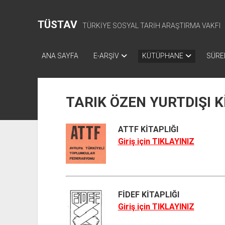
TÜSTAV
TÜRKİYE SOSYAL TARİH ARAŞTIRMA VAKFI
ANA SAYFA
E-ARŞİV
KÜTÜPHANE
SÜREL
TARIK ÖZEN YURTDIŞI K
ATTF KİTAPLIĞI
Giriş için TIKLAYINIZ
FİDEF KİTAPLIĞI
Giriş için TIKLAYINIZ