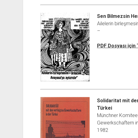
Sen Bilmezsin He
Ailelerin birleşmes
–
PDF Dosyası için
Solidaritat mit d
Türkei
Münchner Komitee S
Gewerkschaftern in
1982