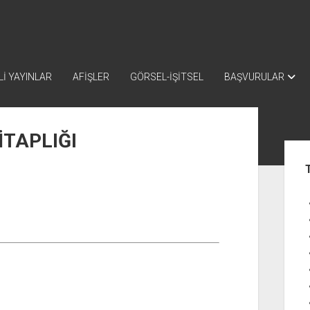
İ YAYINLAR
AFİŞLER
GÖRSEL-İŞİTSEL
BAŞVURULAR
İTAPLIĞI
Yan
Me