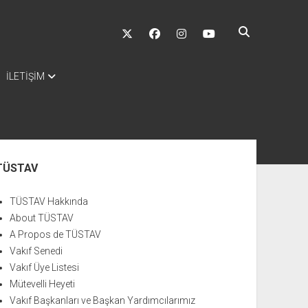
twitter
facebook
instagram
youtube
İLETİŞİM
nü
TÜSTAV
TÜSTAV Hakkında
About TÜSTAV
A Propos de TÜSTAV
Vakıf Senedi
Vakıf Üye Listesi
Mütevelli Heyeti
Vakıf Başkanları ve Başkan Yardımcılarımız