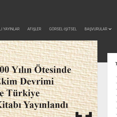
İ YAYINLAR
AFİŞLER
GÖRSEL-İŞİTSEL
BAŞVURULAR
Yan
Me