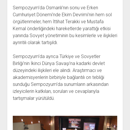
YURTDIŞI KİTAPLIĞI
aç
Sempozyum’da Osmanlı’nın sonu ve Erken
ATTF KİTAPLIĞI
Cumhuriyet Dönemi’nde Ekim Devrimi’nin hem sol
FİDEF KİTAPLIĞI
örgütlenmeler, hem İttihat Terakki ve Mustafa
Kemal önderliğindeki hareketlerde yarattığı etkisi
TDF KİTAPLIĞI
yanında Sovyet yönetiminin bu kesimlerle ve ilişkileri
GDF KİTAPLIĞI
ayrıntılı olarak tartışıldı.
Sempozyum’da ayrıca Türkiye ve Sovyetler
Birliği’nin İkinci Dünya Savaşı’na kadarki devlet
düzeyindeki ilişkileri ele alındı. Araştırmacı ve
akademisyenlerin birbiriyle bağlantılı on tebliği
sunduğu Sempozyum’da sunumların arkasından
izleyicilerin katkıları, soruları ve cevaplarıyla
tartışmalar yürütüldü.