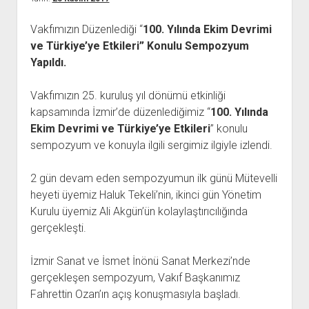
açılır
BARIŞ HAREKETLERİ ARŞİV FONU
SOL HAREKETLER KİTAPLIĞI
ÜYE BAŞVURU FORMU
İLETİŞİM
aç
menüyü
ARŞİVLERDEN YARARLANMA FORMU
DAVA DOSYALARI ARŞİV FONU
EMEK HAREKETİ KİTAPLIĞI
İLETİŞİM BİLGİLERİ
aç
Vakfımızın Düzenlediği “
100. Yılında Ekim Devrimi
ve Türkiye’ye Etkileri” Konulu Sempozyum
GÖRSEL-İŞİTSEL ARŞİV FONU
BARIŞ HAREKETİ KİTAPLIĞI
BANKA HESAPLARIMIZ
KİTAP ABONE FORMU
Yapıldı.
ARŞİVLERDEN YARARLANMA KOŞULLARI
GENÇLİK HAREKETİ KİTAPLIĞI
ÇALIŞMA GÜNLERİMİZ
KADIN HAREKETİ KİTAPLIĞI
Vakfımızın 25. kuruluş yıl dönümü etkinliği
kapsamında İzmir’de düzenlediğimiz “
100. Yılında
ÖĞRETMEN HAREKETİ KİTAPLIĞI
Ekim Devrimi ve Türkiye’ye Etkileri
” konulu
ANTİKOMÜNİZM KİTAPLIĞI
sempozyum ve konuyla ilgili sergimiz ilgiyle izlendi.
AYDINLIK KÜLLİYATI KİTAPLIĞI
2 gün devam eden sempozyumun ilk günü Mütevelli
NÂZIM HİKMET KİTAPLIĞI
heyeti üyemiz Haluk Tekeli’nin, ikinci gün Yönetim
HİKMET KIVILCIMLI KİTAPLIĞI
Kurulu üyemiz Ali Akgün’ün kolaylaştırıcılığında
KERİM SADİ KİTAPLIĞI
gerçekleşti.
HAYDAR RİFAT KİTAPLIĞI
İzmir Sanat ve İsmet İnönü Sanat Merkezi’nde
1940’LI YILLAR KİTAPLIĞI
gerçekleşen sempozyum, Vakıf Başkanımız
açılır
YURTDIŞI KİTAPLIĞI
Fahrettin Ozan’ın açış konuşmasıyla başladı.
menüyü