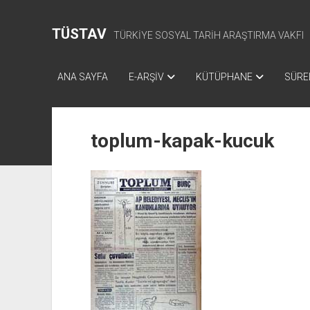
TÜSTAV
TÜRKİYE SOSYAL TARİH ARAŞTIRMA VAKFI
ANA SAYFA
E-ARŞİV
KÜTÜPHANE
SÜREL
toplum-kapak-kucuk