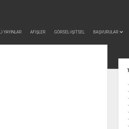
İ YAYINLAR
AFİŞLER
GÖRSEL-İŞİTSEL
BAŞVURULAR
Yan
Me