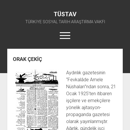
TÜSTAV
TÜRKİYE SOSYAL TARİH ARAŞTIRMA VAKFI
menüyü
aç
twitter
facebook
instagram
youtube
ORAK ÇEKİÇ
ANA SAYFA
Aydınlık gazetesinin
açılır
E-ARŞİV
“Fevkalâde Amele
menüyü
açılır
TKP ARŞİV FONU
KÜTÜPHANE
aç
Nüshaları”ndan sonra, 21
menüyü
Ocak 1925’ten itibaren
SÜRELİ YAYINLAR
TİP ARŞİV FONU
TKP KİTAPLIĞI
aç
işçilere ve emekçilere
TSİP ARŞİV FONU
TİP KİTAPLIĞI
AFİŞLER
yönelik ajitasyon-
TBKP ARŞİV FONU
GÖRSEL-İŞİTSEL
TSİP KİTAPLIĞI
propaganda gazetesi
olarak yayınlanmıştır.
açılır
İŞÇİ HAREKETLERİ ARŞİV FONU
TBKP KİTAPLIĞI
BAŞVURULAR
menüyü
Ağırlık, gündelik işçi