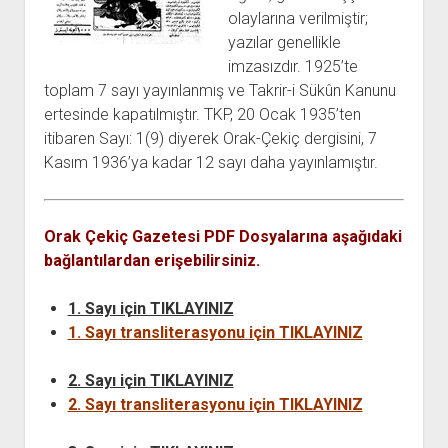
açılır
BARIŞ HAREKETLERİ ARŞİV FONU
SOL HAREKETLER KİTAPLIĞI
ÜYE BAŞVURU FORMU
İLETİŞİM
aç
olaylarına verilmiştir;
menüyü
ARŞİVLERDEN YARARLANMA FORMU
DAVA DOSYALARI ARŞİV FONU
EMEK HAREKETİ KİTAPLIĞI
İLETİŞİM BİLGİLERİ
aç
yazılar genellikle
imzasızdır. 1925’te
GÖRSEL-İŞİTSEL ARŞİV FONU
BARIŞ HAREKETİ KİTAPLIĞI
BANKA HESAPLARIMIZ
KİTAP ABONE FORMU
toplam 7 sayı yayınlanmış ve Takrir-i Sükûn Kanunu
ARŞİVLERDEN YARARLANMA KOŞULLARI
GENÇLİK HAREKETİ KİTAPLIĞI
ÇALIŞMA GÜNLERİMİZ
ertesinde kapatılmıştır. TKP, 20 Ocak 1935’ten
KADIN HAREKETİ KİTAPLIĞI
itibaren Sayı: 1(9) diyerek Orak-Çekiç dergisini, 7
Kasım 1936’ya kadar 12 sayı daha yayınlamıştır.
ÖĞRETMEN HAREKETİ KİTAPLIĞI
ANTİKOMÜNİZM KİTAPLIĞI
AYDINLIK KÜLLİYATI KİTAPLIĞI
Orak Çekiç Gazetesi PDF Dosyalarına aşağıdaki
bağlantılardan erişebilirsiniz.
NÂZIM HİKMET KİTAPLIĞI
HİKMET KIVILCIMLI KİTAPLIĞI
1. Sayı için TIKLAYINIZ
KERİM SADİ KİTAPLIĞI
1. Sayı transliterasyonu için TIKLAYINIZ
HAYDAR RİFAT KİTAPLIĞI
2. Sayı için TIKLAYINIZ
1940’LI YILLAR KİTAPLIĞI
2. Sayı transliterasyonu için TIKLAYINIZ
açılır
YURTDIŞI KİTAPLIĞI
menüyü