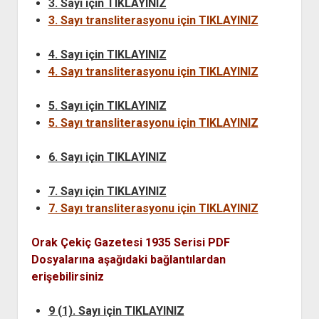
3. Sayı için TIKLAYINIZ
YURTDIŞI KİTAPLIĞI
aç
3. Sayı transliterasyonu için TIKLAYINIZ
ATTF KİTAPLIĞI
FİDEF KİTAPLIĞI
4. Sayı için TIKLAYINIZ
4. Sayı transliterasyonu için TIKLAYINIZ
TDF KİTAPLIĞI
GDF KİTAPLIĞI
5. Sayı için TIKLAYINIZ
5. Sayı transliterasyonu için TIKLAYINIZ
6. Sayı için TIKLAYINIZ
7. Sayı için TIKLAYINIZ
7. Sayı transliterasyonu için TIKLAYINIZ
Orak Çekiç Gazetesi 1935 Serisi PDF
Dosyalarına aşağıdaki bağlantılardan
erişebilirsiniz
9 (1). Sayı için TIKLAYINIZ