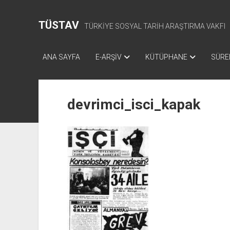
TÜSTAV
TÜRKİYE SOSYAL TARİH ARAŞTIRMA VAKFI
ANA SAYFA
E-ARŞİV
KÜTÜPHANE
SÜREL
devrimci_isci_kapak