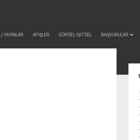
İ YAYINLAR
AFİŞLER
GÖRSEL-İŞİTSEL
BAŞVURULAR
Yan
Me