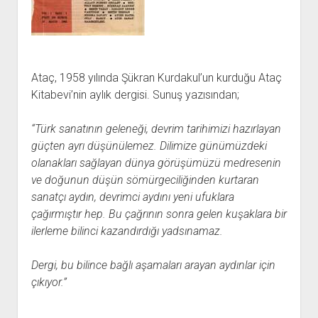
açılır
BARIŞ HAREKETLERİ ARŞİV FONU
SOL HAREKETLER KİTAPLIĞI
ÜYE BAŞVURU FORMU
İLETİŞİM
aç
menüyü
ARŞİVLERDEN YARARLANMA FORMU
DAVA DOSYALARI ARŞİV FONU
EMEK HAREKETİ KİTAPLIĞI
İLETİŞİM BİLGİLERİ
aç
GÖRSEL-İŞİTSEL ARŞİV FONU
BARIŞ HAREKETİ KİTAPLIĞI
BANKA HESAPLARIMIZ
KİTAP ABONE FORMU
ARŞİVLERDEN YARARLANMA KOŞULLARI
GENÇLİK HAREKETİ KİTAPLIĞI
ÇALIŞMA GÜNLERİMİZ
Ataç, 1958 yılında Şükran Kurdakul’un kurduğu Ataç
Kitabevi’nin aylık dergisi. Sunuş yazısından;
KADIN HAREKETİ KİTAPLIĞI
ÖĞRETMEN HAREKETİ KİTAPLIĞI
“Türk sanatının geleneği, devrim tarihimizi hazırlayan
ANTİKOMÜNİZM KİTAPLIĞI
güçten ayrı düşünülemez. Dilimize günümüzdeki
olanakları sağlayan dünya görüşümüzü medresenin
AYDINLIK KÜLLİYATI KİTAPLIĞI
ve doğunun düşün sömürgeciliğinden kurtaran
NÂZIM HİKMET KİTAPLIĞI
sanatçı aydın, devrimci aydını yeni ufuklara
HİKMET KIVILCIMLI KİTAPLIĞI
çağırmıştır hep. Bu çağrının sonra gelen kuşaklara bir
ilerleme bilinci kazandırdığı yadsınamaz.
KERİM SADİ KİTAPLIĞI
HAYDAR RİFAT KİTAPLIĞI
Dergi, bu bilince bağlı aşamaları arayan aydınlar için
1940’LI YILLAR KİTAPLIĞI
çıkıyor.”
açılır
YURTDIŞI KİTAPLIĞI
menüyü