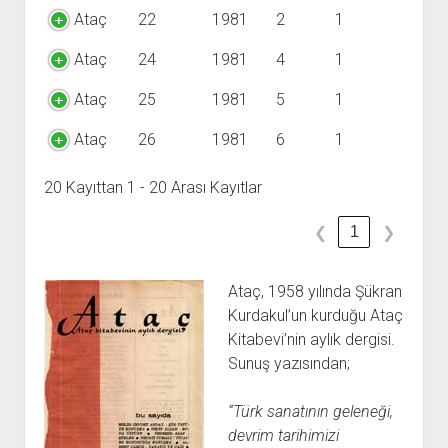
Ataç
22
1981
2
1
Ataç
24
1981
4
1
Ataç
25
1981
5
1
Ataç
26
1981
6
1
20 Kayıttan 1 - 20 Arası Kayıtlar
1
❮
❯
Ataç, 1958 yılında Şükran
Kurdakul’un kurduğu Ataç
Kitabevi’nin aylık dergisi.
Sunuş yazısından;
“Türk sanatının geleneği,
devrim tarihimizi