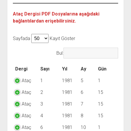
YURTDIŞI KİTAPLIĞI
aç
ATTF KİTAPLIĞI
Ataç Dergisi PDF Dosyalarına aşağıdaki
FİDEF KİTAPLIĞI
bağlantılardan erişebilirsiniz.
TDF KİTAPLIĞI
Sayfada
Kayıt Göster
GDF KİTAPLIĞI
Bul:
Dergi
Sayı
Yıl
Ay
Gün
Ataç
1
1981
5
1
Ataç
2
1981
6
15
Ataç
3
1981
7
15
Ataç
4
1981
8
15
Ataç
6
1981
10
1