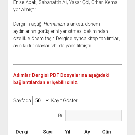
YURTDIŞI KİTAPLIĞI
Enise Apak, Sabahattin Ali, Yaşar Çöl, Orhan Kemal
aç
yer almıştır.
ATTF KİTAPLIĞI
FİDEF KİTAPLIĞI
Derginin açtığı
Hümanizma
anketi, dönem
TDF KİTAPLIĞI
aydınlarının görüşlerini yansıtması bakımından
özellikle önem taşır. Dergide ayrıca kitap tanıtımları,
GDF KİTAPLIĞI
ayın kültür olayları vb. de yansıtılmıştır.
Adımlar Dergisi PDF Dosyalarına aşağıdaki
bağlantılardan erişebilirsiniz.
Sayfada
Kayıt Göster
Bul:
Dergi
Sayı
Yıl
Ay
Gün