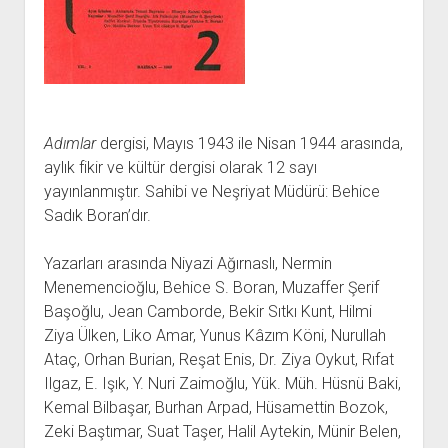
açılır
BARIŞ HAREKETLERİ ARŞİV FONU
SOL HAREKETLER KİTAPLIĞI
ÜYE BAŞVURU FORMU
İLETİŞİM
aç
menüyü
ARŞİVLERDEN YARARLANMA FORMU
DAVA DOSYALARI ARŞİV FONU
EMEK HAREKETİ KİTAPLIĞI
İLETİŞİM BİLGİLERİ
aç
GÖRSEL-İŞİTSEL ARŞİV FONU
BARIŞ HAREKETİ KİTAPLIĞI
BANKA HESAPLARIMIZ
KİTAP ABONE FORMU
ARŞİVLERDEN YARARLANMA KOŞULLARI
GENÇLİK HAREKETİ KİTAPLIĞI
ÇALIŞMA GÜNLERİMİZ
KADIN HAREKETİ KİTAPLIĞI
Adımlar
dergisi, Mayıs 1943 ile Nisan 1944 arasında,
ÖĞRETMEN HAREKETİ KİTAPLIĞI
aylık fikir ve kültür dergisi olarak 12 sayı
yayınlanmıştır. Sahibi ve Neşriyat Müdürü: Behice
ANTİKOMÜNİZM KİTAPLIĞI
Sadık Boran’dır.
AYDINLIK KÜLLİYATI KİTAPLIĞI
NÂZIM HİKMET KİTAPLIĞI
Yazarları arasında Niyazi Ağırnaslı, Nermin
Menemencioğlu, Behice S. Boran, Muzaffer Şerif
HİKMET KIVILCIMLI KİTAPLIĞI
Başoğlu, Jean Camborde, Bekir Sıtkı Kunt, Hilmi
KERİM SADİ KİTAPLIĞI
Ziya Ülken, Liko Amar, Yunus Kâzım Köni, Nurullah
HAYDAR RİFAT KİTAPLIĞI
Ataç, Orhan Burian, Reşat Enis, Dr. Ziya Oykut, Rıfat
Ilgaz, E. Işık, Y. Nuri Zaimoğlu, Yük. Müh. Hüsnü Baki,
1940’LI YILLAR KİTAPLIĞI
Kemal Bilbaşar, Burhan Arpad, Hüsamettin Bozok,
açılır
YURTDIŞI KİTAPLIĞI
Zeki Baştımar, Suat Taşer, Halil Aytekin, Münir Belen,
menüyü