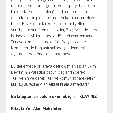
YURTDIŞI KİTAPLIĞI
aç
mücadelenin sömürgecilik ve emperyalizm karşıtı
ATTF KİTAPLIĞI
bir karaktere sahip olduğu iddiasını kimi zamanlar
FİDEF KİTAPLIĞI
daha fazla ön plana çıkaran Ankara hükümeti ve
başta Enver olmak üzere politik faaliyetlerini
TDF KİTAPLIĞI
yurtdışında sürdüren İttihatçılar, Bolşeviklerle temas
GDF KİTAPLIĞI
halindeydi. Milli mücadele dönemi aynı zamanda
Türkiye komünist hareketinin Bolşevikler ve
Komintern ile bağlantı halinde şekillenmesi
açısından çok önemli bir aşamaydı.
Bu derlemede bir araya getirdiğimiz yazılar, Ekim
Devrimi’nin yarattığı özgün bağlamın gerek
Türkiye’nin ve gerek Türkiye komünist hareketinin
kuruluş sürecine olan etkilerini ele almaktadır.
Bu kitaptan bir bölüm okumak için
TIKLAYINIZ
Kitapta Yer Alan Makaleler: