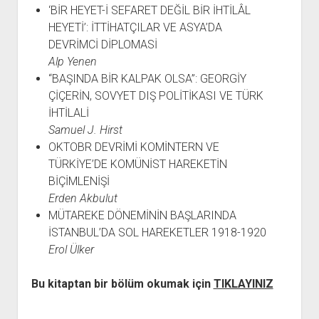
‘BİR HEYET-İ SEFARET DEĞİL BİR İHTİLÂL
HEYETİ’: İTTİHATÇILAR VE ASYA’DA
DEVRİMCİ DİPLOMASİ
Alp Yenen
“BAŞINDA BİR KALPAK OLSA”: GEORGİY
ÇİÇERİN, SOVYET DIŞ POLİTİKASI VE TÜRK
İHTİLALİ
Samuel J. Hirst
OKTOBR DEVRİMİ KOMİNTERN VE
TÜRKİYE’DE KOMÜNİST HAREKETİN
BİÇİMLENİŞİ
Erden Akbulut
MÜTAREKE DÖNEMİNİN BAŞLARINDA
İSTANBUL’DA SOL HAREKETLER 1918-1920
Erol Ülker
Bu kitaptan bir bölüm okumak için
TIKLAYINIZ