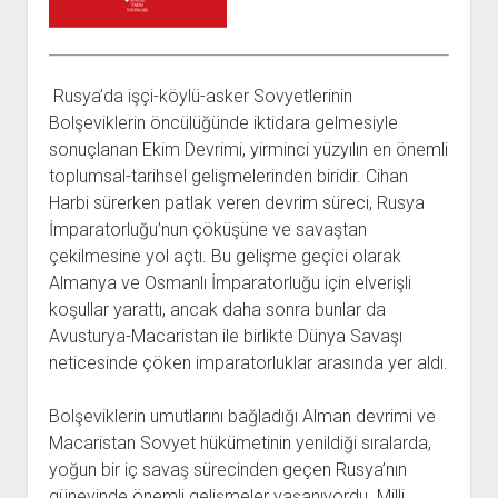
açılır
BARIŞ HAREKETLERİ ARŞİV FONU
SOL HAREKETLER KİTAPLIĞI
ÜYE BAŞVURU FORMU
İLETİŞİM
aç
menüyü
ARŞİVLERDEN YARARLANMA FORMU
DAVA DOSYALARI ARŞİV FONU
EMEK HAREKETİ KİTAPLIĞI
İLETİŞİM BİLGİLERİ
aç
GÖRSEL-İŞİTSEL ARŞİV FONU
BARIŞ HAREKETİ KİTAPLIĞI
BANKA HESAPLARIMIZ
KİTAP ABONE FORMU
Rusya’da işçi-köylü-asker Sovyetlerinin
ARŞİVLERDEN YARARLANMA KOŞULLARI
GENÇLİK HAREKETİ KİTAPLIĞI
ÇALIŞMA GÜNLERİMİZ
Bolşeviklerin öncülüğünde iktidara gelmesiyle
KADIN HAREKETİ KİTAPLIĞI
sonuçlanan Ekim Devrimi, yirminci yüzyılın en önemli
toplumsal-tarihsel gelişmelerinden biridir. Cihan
ÖĞRETMEN HAREKETİ KİTAPLIĞI
Harbi sürerken patlak veren devrim süreci, Rusya
ANTİKOMÜNİZM KİTAPLIĞI
İmparatorluğu’nun çöküşüne ve savaştan
AYDINLIK KÜLLİYATI KİTAPLIĞI
çekilmesine yol açtı. Bu gelişme geçici olarak
Almanya ve Osmanlı İmparatorluğu için elverişli
NÂZIM HİKMET KİTAPLIĞI
koşullar yarattı, ancak daha sonra bunlar da
HİKMET KIVILCIMLI KİTAPLIĞI
Avusturya-Macaristan ile birlikte Dünya Savaşı
KERİM SADİ KİTAPLIĞI
neticesinde çöken imparatorluklar arasında yer aldı.
HAYDAR RİFAT KİTAPLIĞI
Bolşeviklerin umutlarını bağladığı Alman devrimi ve
1940’LI YILLAR KİTAPLIĞI
Macaristan Sovyet hükümetinin yenildiği sıralarda,
açılır
YURTDIŞI KİTAPLIĞI
yoğun bir iç savaş sürecinden geçen Rusya’nın
menüyü
güneyinde önemli gelişmeler yaşanıyordu. Milli