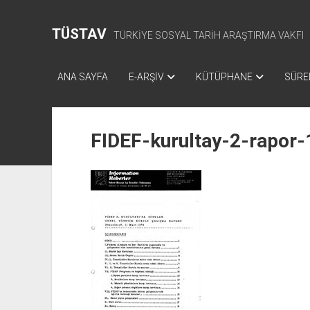
TÜSTAV
TÜRKİYE SOSYAL TARİH ARAŞTIRMA VAKFI
ANA SAYFA
E-ARŞİV
KÜTÜPHANE
SÜREL
FIDEF-kurultay-2-rapor