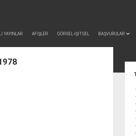
İ YAYINLAR
AFİŞLER
GÖRSEL-İŞİTSEL
BAŞVURULAR
-1978
Yan
Me