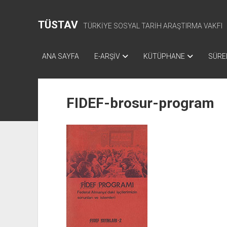
TÜSTAV
TÜRKİYE SOSYAL TARİH ARAŞTIRMA VAKFI
ANA SAYFA
E-ARŞİV
KÜTÜPHANE
SÜREL
FIDEF-brosur-program