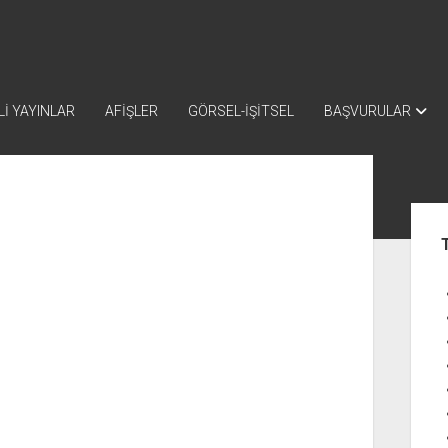
İ YAYINLAR
AFİŞLER
GÖRSEL-İŞİTSEL
BAŞVURULAR
Yan
Me