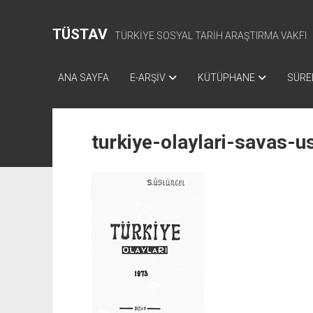
TÜSTAV
TÜRKİYE SOSYAL TARİH ARAŞTIRMA VAKFI
ANA SAYFA
E-ARŞİV
KÜTÜPHANE
SÜREL
turkiye-olaylari-savas-