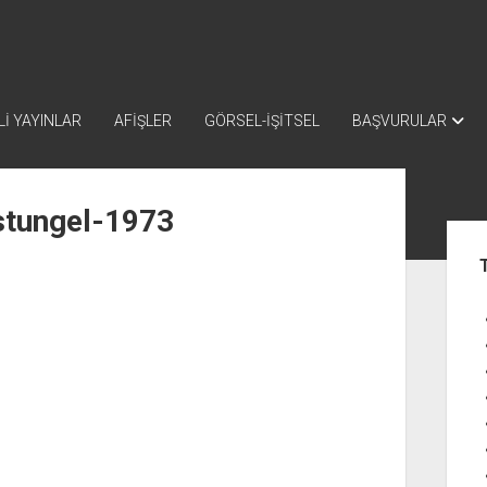
İ YAYINLAR
AFİŞLER
GÖRSEL-İŞİTSEL
BAŞVURULAR
ustungel-1973
Yan
Me