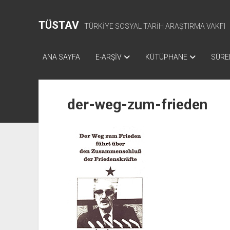
TÜSTAV
TÜRKİYE SOSYAL TARİH ARAŞTIRMA VAKFI
ANA SAYFA
E-ARŞİV
KÜTÜPHANE
SÜREL
der-weg-zum-frieden