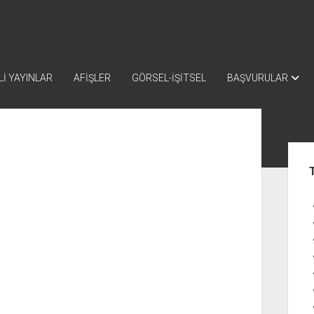
İ YAYINLAR
AFİŞLER
GÖRSEL-İŞİTSEL
BAŞVURULAR
Yan
Me