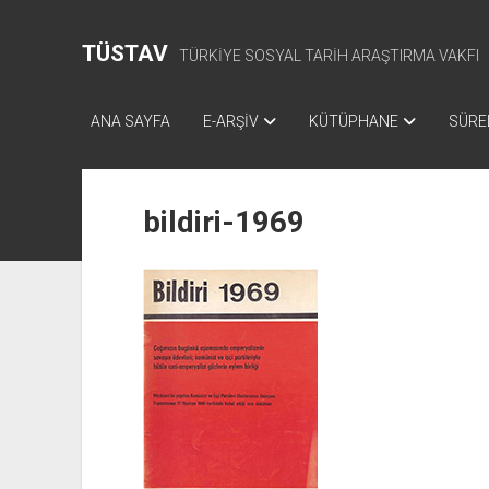
TÜSTAV
TÜRKİYE SOSYAL TARİH ARAŞTIRMA VAKFI
ANA SAYFA
E-ARŞİV
KÜTÜPHANE
SÜREL
bildiri-1969