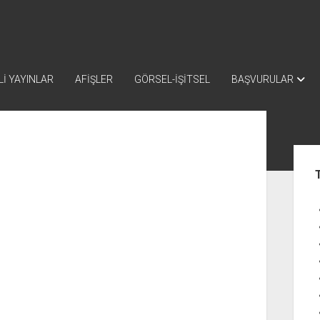
İ YAYINLAR
AFİŞLER
GÖRSEL-İŞİTSEL
BAŞVURULAR
Yan
Me