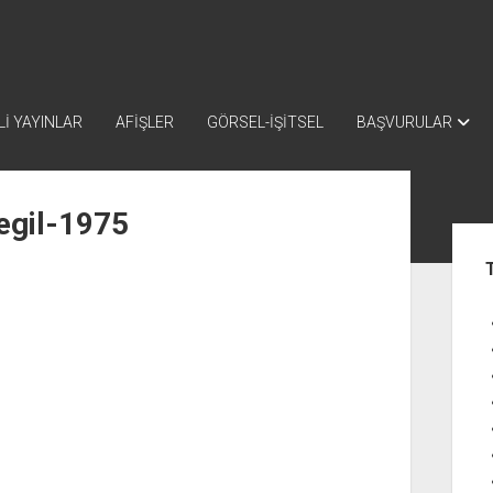
İ YAYINLAR
AFİŞLER
GÖRSEL-İŞİTSEL
BAŞVURULAR
egil-1975
Yan
Me