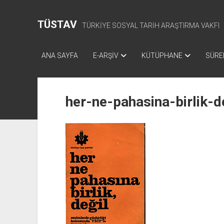
TÜSTAV
TÜRKİYE SOSYAL TARİH ARAŞTIRMA VAKFI
ANA SAYFA
E-ARŞİV
KÜTÜPHANE
SÜREL
her-ne-pahasina-birlik-d