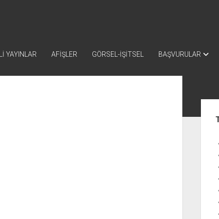
İ YAYINLAR
AFİŞLER
GÖRSEL-İŞİTSEL
BAŞVURULAR
Yan
Me