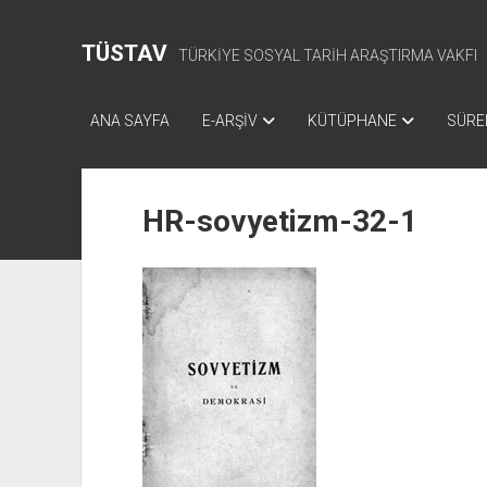
TÜSTAV
TÜRKİYE SOSYAL TARİH ARAŞTIRMA VAKFI
ANA SAYFA
E-ARŞİV
KÜTÜPHANE
SÜREL
HR-sovyetizm-32-1