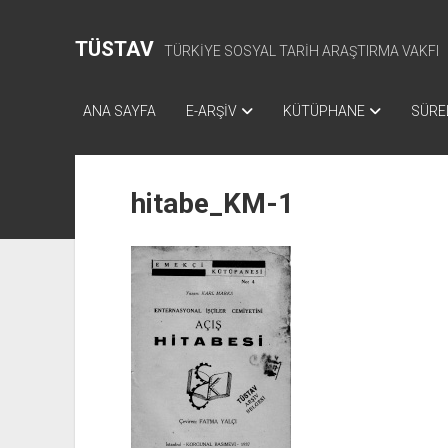
TÜSTAV
TÜRKİYE SOSYAL TARİH ARAŞTIRMA VAKFI
ANA SAYFA
E-ARŞİV
KÜTÜPHANE
SÜREL
hitabe_KM-1