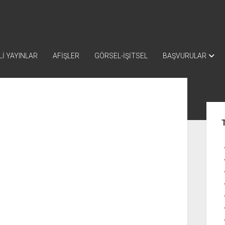
İ YAYINLAR
AFİŞLER
GÖRSEL-İŞİTSEL
BAŞVURULAR
Yan
Me