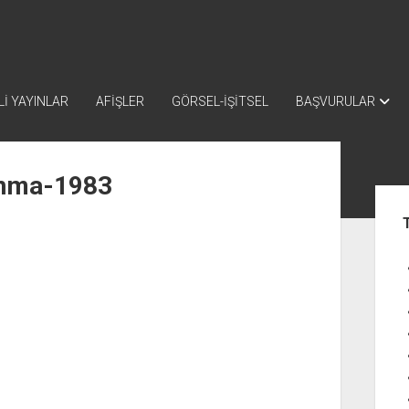
İ YAYINLAR
AFİŞLER
GÖRSEL-İŞİTSEL
BAŞVURULAR
nma-1983
Yan
Me