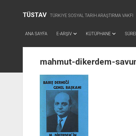
TÜSTAV
TÜRKİYE SOSYAL TARİH ARAŞTIRMA VAKFI
ANA SAYFA
E-ARŞİV
KÜTÜPHANE
SÜREL
mahmut-dikerdem-savu