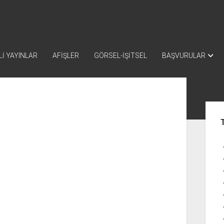
İ YAYINLAR
AFİŞLER
GÖRSEL-İŞİTSEL
BAŞVURULAR
Yan
Me