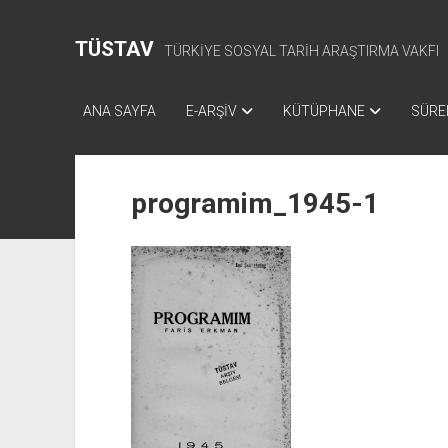
TÜSTAV
TÜRKİYE SOSYAL TARİH ARAŞTIRMA VAKFI
ANA SAYFA
E-ARŞİV
KÜTÜPHANE
SÜREL
programim_1945-1