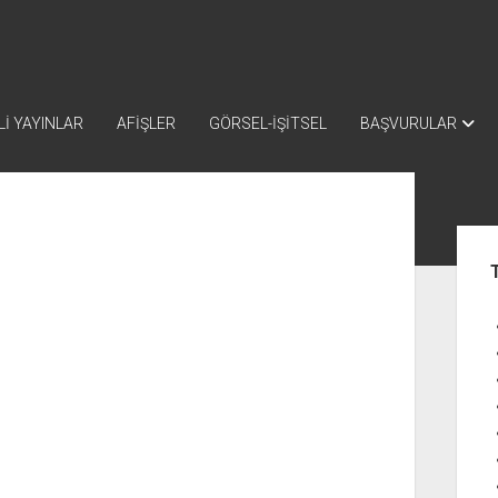
İ YAYINLAR
AFİŞLER
GÖRSEL-İŞİTSEL
BAŞVURULAR
Yan
Me