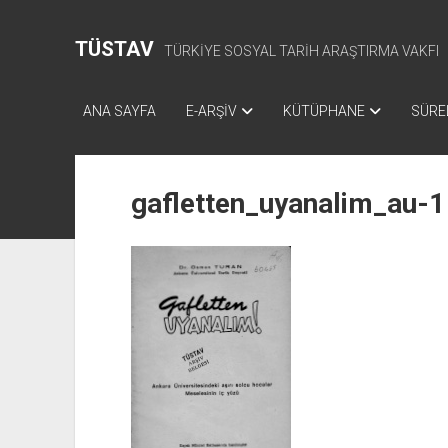
TÜSTAV
TÜRKİYE SOSYAL TARİH ARAŞTIRMA VAKFI
ANA SAYFA
E-ARŞİV
KÜTÜPHANE
SÜREL
gafletten_uyanalim_au-1