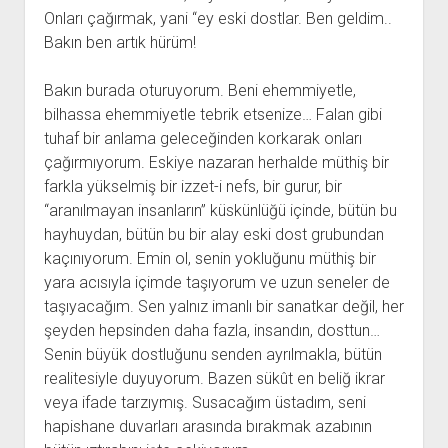
Onları çağırmak, yani “ey eski dostlar. Ben geldim..
Bakın ben artık hürüm!
Bakın burada oturuyorum. Beni ehemmiyetle,
bilhassa ehemmiyetle tebrik etsenize… Falan gibi
tuhaf bir anlama geleceğinden korkarak onları
çağırmıyorum. Eskiye nazaran herhalde müthiş bir
farkla yükselmiş bir izzet-i nefs, bir gurur, bir
“aranılmayan insanların” küskünlüğü içinde, bütün bu
hayhuydan, bütün bu bir alay eski dost grubundan
kaçınıyorum. Emin ol, senin yokluğunu müthiş bir
yara acısıyla içimde taşıyorum ve uzun seneler de
taşıyacağım. Sen yalnız imanlı bir sanatkar değil, her
şeyden hepsinden daha fazla, insandın, dosttun…
Senin büyük dostluğunu senden ayrılmakla, bütün
realitesiyle duyuyorum. Bazen sükût en beliğ ikrar
veya ifade tarzıymış. Susacağım üstadım, seni
hapishane duvarları arasında bırakmak azabının