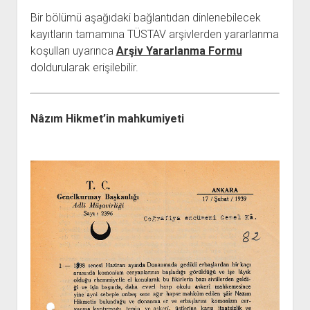
YURTDIŞI KİTAPLIĞI
aç
Bir bölümü aşağıdaki bağlantıdan dinlenebilecek
ATTF KİTAPLIĞI
kayıtların tamamına TÜSTAV arşivlerden yararlanma
FİDEF KİTAPLIĞI
koşulları uyarınca
Arşiv Yararlanma Formu
doldurularak erişilebilir.
TDF KİTAPLIĞI
GDF KİTAPLIĞI
Nâzım Hikmet’in mahkumiyeti