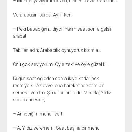
– Mektup yazıyorum kızım, beklesin azıcık arabacı!
Ve arabasını sürdü. Ayrılırken:
– Peki babacığım.. diyor. Yarım saat sonra gelsin
araba!
Tabii anladın; Arabacılık oynuyoruz kızımla…
Onu çok seviyorum. Öyle zeki ve öyle güzel ki…
Bugün saat öğleden sonra ikiye kadar pek
resmiydik.. Az evvel ona hareketinde tam bir
serbesti verdim. Şimdi bülbül oldu. Mesela; Yıldız
sordu annesine,
– Anneciğim mendil ver!
– A, Yıldız veremem. Saat başına bir mendil