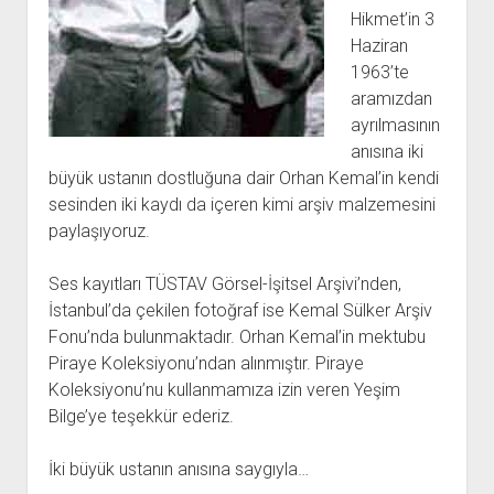
açılır
BARIŞ HAREKETLERİ ARŞİV FONU
SOL HAREKETLER KİTAPLIĞI
ÜYE BAŞVURU FORMU
İLETİŞİM
aç
Hikmet’in 3
menüyü
ARŞİVLERDEN YARARLANMA FORMU
DAVA DOSYALARI ARŞİV FONU
EMEK HAREKETİ KİTAPLIĞI
İLETİŞİM BİLGİLERİ
aç
Haziran
1963’te
GÖRSEL-İŞİTSEL ARŞİV FONU
BARIŞ HAREKETİ KİTAPLIĞI
BANKA HESAPLARIMIZ
KİTAP ABONE FORMU
aramızdan
ARŞİVLERDEN YARARLANMA KOŞULLARI
GENÇLİK HAREKETİ KİTAPLIĞI
ÇALIŞMA GÜNLERİMİZ
ayrılmasının
KADIN HAREKETİ KİTAPLIĞI
anısına iki
büyük ustanın dostluğuna dair Orhan Kemal’in kendi
ÖĞRETMEN HAREKETİ KİTAPLIĞI
sesinden iki kaydı da içeren kimi arşiv malzemesini
ANTİKOMÜNİZM KİTAPLIĞI
paylaşıyoruz.
AYDINLIK KÜLLİYATI KİTAPLIĞI
Ses kayıtları TÜSTAV Görsel-İşitsel Arşivi’nden,
NÂZIM HİKMET KİTAPLIĞI
İstanbul’da çekilen fotoğraf ise Kemal Sülker Arşiv
HİKMET KIVILCIMLI KİTAPLIĞI
Fonu’nda bulunmaktadır. Orhan Kemal’in mektubu
KERİM SADİ KİTAPLIĞI
Piraye Koleksiyonu’ndan alınmıştır. Piraye
Koleksiyonu’nu kullanmamıza izin veren Yeşim
HAYDAR RİFAT KİTAPLIĞI
Bilge’ye teşekkür ederiz.
1940’LI YILLAR KİTAPLIĞI
açılır
YURTDIŞI KİTAPLIĞI
İki büyük ustanın anısına saygıyla…
menüyü