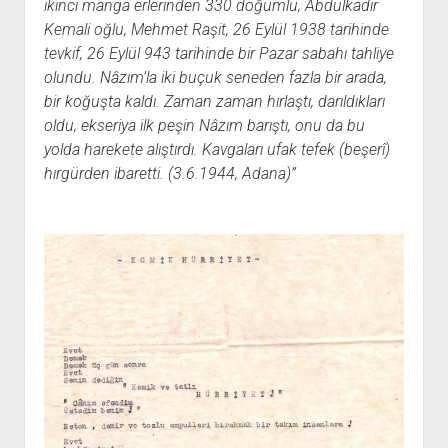
ikinci manga erlerinden 330 doğumlu, Abdülkadir
Kemali oğlu, Mehmet Raşit, 26 Eylül 1938 tarihinde
tevkif, 26 Eylül 943 tarihinde bir Pazar sabahı tahliye
olundu. Nâzım’la iki buçuk seneden fazla bir arada,
bir koğuşta kaldı. Zaman zaman hırlaştı, darıldıkları
oldu, ekseriya ilk peşin Nâzım barıştı, onu da bu
yolda harekete alıştırdı. Kavgaları ufak tefek (beşerî)
hırgürden ibaretti. (3.6.1944, Adana)”