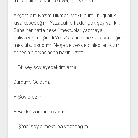
mütalaalarına şahit oluyor, gülüyorum.
Akşam etti Nâzım Hikmet. Mektubumu bugünlük
kısa keseceğim. Yazacak o kadar çok şey var ki..
Sana her hafta neşeli mektuplar yazmaya
çalışacağım. Şimdi Yıldız’la annesine sana yazdığım
mektubu okudum. Neşe ve zevkle dinlediler. Kızım
annesinin arkasından başını uzattı:
– Bir şey söyleyecektim ama…
Durdum. Güldüm:
– Söyle kızım!
– Başka zaman söylerim.
– Şimdi söyle mektuba yazacağım.