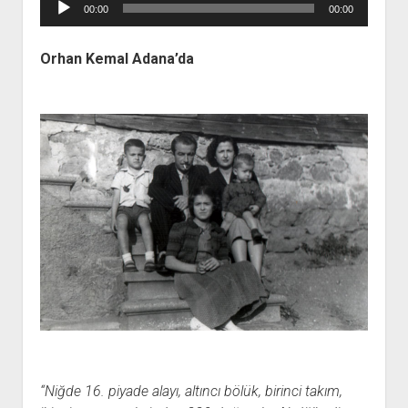
00:00
00:00
oynatıcı
Orhan Kemal Adana’da
“Niğde 16. piyade alayı, altıncı bölük, birinci takım,