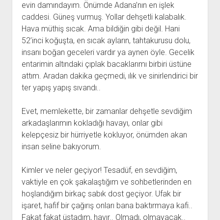
evin damındayım. Önümde Adana’nın en işlek
caddesi. Güneş vurmuş. Yollar dehşetli kalabalık.
Hava müthiş sıcak. Ama bildiğin gibi değil. Hani
52’inci koğuşta, en sıcak ayların, tahtakurusu dolu,
insanı boğan geceleri vardır ya aynen öyle. Gecelik
entarimin altındaki çıplak bacaklarımı birbiri üstüne
attım. Aradan dakika geçmedi, ılık ve sinirlendirici bir
ter yapış yapış sıvandı..
Evet, memlekette, bir zamanlar dehşetle sevdiğim
arkadaşlarımın kokladığı havayı, onlar gibi
kelepçesiz bir hürriyetle kokluyor, önümden akan
insan seline bakıyorum.
Kimler ve neler geçiyor! Tesadüf, en sevdiğim,
vaktiyle en çok şakalaştığım ve sohbetlerinden en
hoşlandığım birkaç sabık dost geçiyor. Ufak bir
işaret, hafif bir çağırış onları bana baktırmaya kafi..
Fakat fakat üstadım, hayır.. Olmadı, olmayacak..