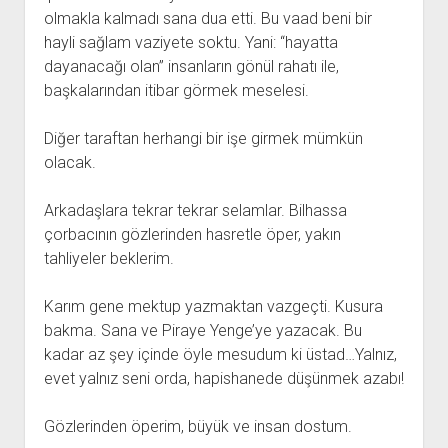
olmakla kalmadı sana dua etti. Bu vaad beni bir
hayli sağlam vaziyete soktu. Yani: “hayatta
dayanacağı olan” insanların gönül rahatı ile,
başkalarından itibar görmek meselesi.
Diğer taraftan herhangi bir işe girmek mümkün
olacak.
Arkadaşlara tekrar tekrar selamlar. Bilhassa
çorbacının gözlerinden hasretle öper, yakın
tahliyeler beklerim.
Karım gene mektup yazmaktan vazgeçti. Kusura
bakma. Sana ve Piraye Yenge’ye yazacak. Bu
kadar az şey içinde öyle mesudum ki üstad…Yalnız,
evet yalnız seni orda, hapishanede düşünmek azabı!
Gözlerinden öperim, büyük ve insan dostum.