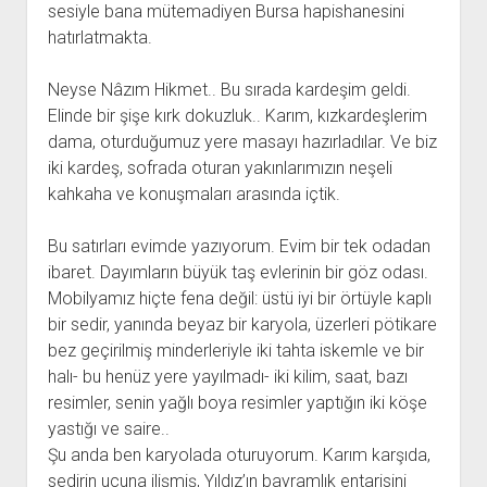
sesiyle bana mütemadiyen Bursa hapishanesini
hatırlatmakta.
Neyse Nâzım Hikmet.. Bu sırada kardeşim geldi.
Elinde bir şişe kırk dokuzluk.. Karım, kızkardeşlerim
dama, oturduğumuz yere masayı hazırladılar. Ve biz
iki kardeş, sofrada oturan yakınlarımızın neşeli
kahkaha ve konuşmaları arasında içtik.
Bu satırları evimde yazıyorum. Evim bir tek odadan
ibaret. Dayımların büyük taş evlerinin bir göz odası.
Mobilyamız hiçte fena değil: üstü iyi bir örtüyle kaplı
bir sedir, yanında beyaz bir karyola, üzerleri pötikare
bez geçirilmiş minderleriyle iki tahta iskemle ve bir
halı- bu henüz yere yayılmadı- iki kilim, saat, bazı
resimler, senin yağlı boya resimler yaptığın iki köşe
yastığı ve saire..
Şu anda ben karyolada oturuyorum. Karım karşıda,
sedirin ucuna ilişmiş, Yıldız’ın bayramlık entarisini