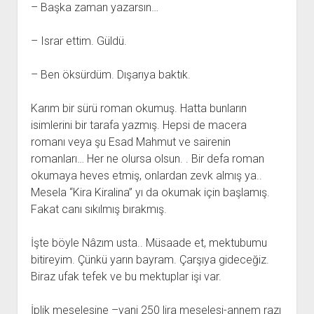
– Başka zaman yazarsın…
– Israr ettim. Güldü.
– Ben öksürdüm. Dışarıya baktık.
Karım bir sürü roman okumuş. Hatta bunların
isimlerini bir tarafa yazmış. Hepsi de macera
romanı veya şu Esad Mahmut ve sairenin
romanları… Her ne olursa olsun. . Bir defa roman
okumaya heves etmiş, onlardan zevk almış ya..
Mesela “Kira Kiralina” yı da okumak için başlamış.
Fakat canı sıkılmış bırakmış.
İşte böyle Nâzım usta.. Müsaade et, mektubumu
bitireyim. Çünkü yarın bayram. Çarşıya gideceğiz.
Biraz ufak tefek ve bu mektuplar işi var.
İplik meselesine –yani 250 lira meselesi-annem razı