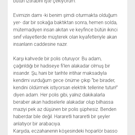
bütün ıztırabını işte çekiyorum.
Evimizin damı -ki benim şimdi oturmakta olduğum
yer- dar bir sokağa baktıktan sonra, hemen solda,
mütemadiyen insan akıtan ve keyfince bütün ikinci
sınıf vilayetlerde müşterek olan kıyafetleriyle akan
insanların caddesine nazır.
Karşı kahvede bir polis oturuyor. Bu adam,
çağırıldığı bir hadiseye fi’len alakadar olmuş bir
insandır. Şu, hani bir tarihte intihar maksadıyla
kendimi vurduğum gece önüme çıkıp “be birader,
kendini öldürmek istiyorsan elektrik tellerine tutun!”
diyen adam. Her polis gibi, yalnız dakikalarla
beraber akan hadiselerle alakadar olup bilhassa
maziyi pek az düşünen bir polis şüphesiz. Benden
haberdar bile değil. Hararetli hararetli bir şeyler
anlatıyor bir arabacıya.
Karşıda, eczahanenin köşesindeki hoparlör basso