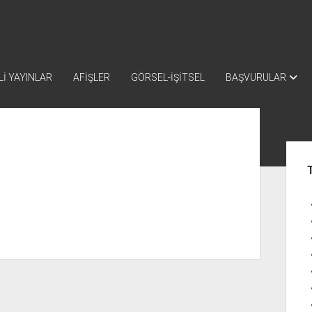
İ YAYINLAR
AFİŞLER
GÖRSEL-İŞİTSEL
BAŞVURULAR
Yan
Me