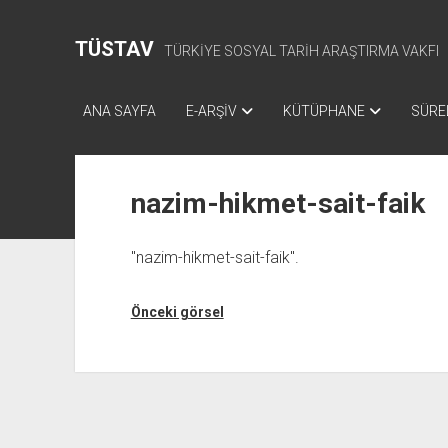
TÜSTAV
TÜRKİYE SOSYAL TARİH ARAŞTIRMA VAKFI
ANA SAYFA
E-ARŞİV
KÜTÜPHANE
SÜREL
nazim-hikmet-sait-faik
"nazim-hikmet-sait-faik".
Önceki görsel