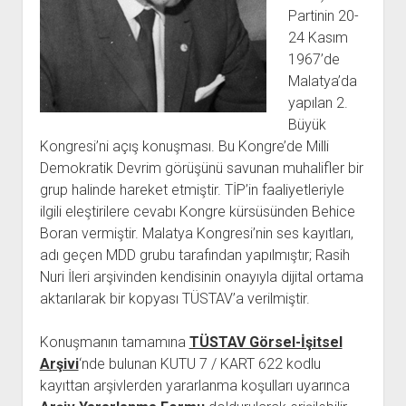
açılır
BARIŞ HAREKETLERİ ARŞİV FONU
SOL HAREKETLER KİTAPLIĞI
ÜYE BAŞVURU FORMU
İLETİŞİM
aç
Partinin 20-
menüyü
ARŞİVLERDEN YARARLANMA FORMU
DAVA DOSYALARI ARŞİV FONU
EMEK HAREKETİ KİTAPLIĞI
İLETİŞİM BİLGİLERİ
aç
24 Kasım
1967’de
GÖRSEL-İŞİTSEL ARŞİV FONU
BARIŞ HAREKETİ KİTAPLIĞI
BANKA HESAPLARIMIZ
KİTAP ABONE FORMU
Malatya’da
ARŞİVLERDEN YARARLANMA KOŞULLARI
GENÇLİK HAREKETİ KİTAPLIĞI
ÇALIŞMA GÜNLERİMİZ
yapılan 2.
KADIN HAREKETİ KİTAPLIĞI
Büyük
Kongresi’ni açış konuşması. Bu Kongre’de Milli
ÖĞRETMEN HAREKETİ KİTAPLIĞI
Demokratik Devrim görüşünü savunan muhalifler bir
ANTİKOMÜNİZM KİTAPLIĞI
grup halinde hareket etmiştir. TİP’in faaliyetleriyle
AYDINLIK KÜLLİYATI KİTAPLIĞI
ilgili eleştirilere cevabı Kongre kürsüsünden Behice
Boran vermiştir. Malatya Kongresi’nin ses kayıtları,
NÂZIM HİKMET KİTAPLIĞI
adı geçen MDD grubu tarafından yapılmıştır; Rasih
HİKMET KIVILCIMLI KİTAPLIĞI
Nuri İleri arşivinden kendisinin onayıyla dijital ortama
KERİM SADİ KİTAPLIĞI
aktarılarak bir kopyası TÜSTAV’a verilmiştir.
HAYDAR RİFAT KİTAPLIĞI
Konuşmanın tamamına
TÜSTAV Görsel-İşitsel
1940’LI YILLAR KİTAPLIĞI
Arşivi
‘nde bulunan KUTU 7 / KART 622 kodlu
açılır
YURTDIŞI KİTAPLIĞI
kayıttan arşivlerden yararlanma koşulları uyarınca
menüyü