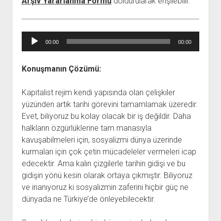
Arşiv Yararlanma Formu
doldurularak erişilebilir.
YURTDIŞI KİTAPLIĞI
aç
ATTF KİTAPLIĞI
FİDEF KİTAPLIĞI
Ses
00:00
00:00
oynatıcı
TDF KİTAPLIĞI
GDF KİTAPLIĞI
Konuşmanın Çözümü:
Kapitalist rejim kendi yapısında olan çelişkiler
yüzünden artık tarihi görevini tamamlamak üzeredir.
Evet, biliyoruz bu kolay olacak bir iş değildir. Daha
halkların özgürlüklerine tam manasıyla
kavuşabilmeleri için, sosyalizmi dünya üzerinde
kurmaları için çok çetin mücadeleler vermeleri icap
edecektir. Ama kalın çizgilerle tarihin gidişi ve bu
gidişin yönü kesin olarak ortaya çıkmıştır. Biliyoruz
ve inanıyoruz ki sosyalizmin zaferini hiçbir güç ne
dünyada ne Türkiye’de önleyebilecektir.