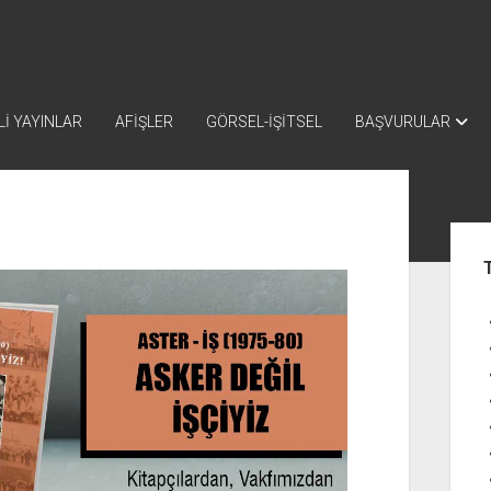
İ YAYINLAR
AFİŞLER
GÖRSEL-İŞİTSEL
BAŞVURULAR
Yan
Me