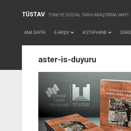
TÜSTAV
TÜRKİYE SOSYAL TARİH ARAŞTIRMA VAKFI
ANA SAYFA
E-ARŞİV
KÜTÜPHANE
SÜREL
aster-is-duyuru