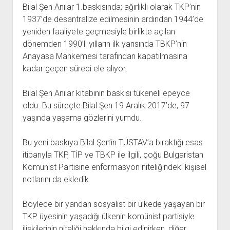
Bilal Şen Anılar 1.baskısında; ağırlıklı olarak TKP’nin
1937’de desantralize edilmesinin ardından 1944’de
yeniden faaliyete geçmesiyle birlikte açılan
dönemden 1990’lı yılların ilk yarısında TBKP’nin
Anayasa Mahkemesi tarafından kapatılmasına
kadar geçen süreci ele alıyor.
Bilal Şen Anılar kitabının baskısı tükeneli epeyce
oldu. Bu süreçte Bilal Şen 19 Aralık 2017’de, 97
yaşında yaşama gözlerini yumdu.
Bu yeni baskıya Bilal Şen’in TÜSTAV’a bıraktığı esas
itibarıyla TKP, TİP ve TBKP ile ilgili, çoğu Bulgaristan
Komünist Partisine enformasyon niteliğindeki kişisel
notlarını da ekledik.
Böylece bir yandan sosyalist bir ülkede yaşayan bir
TKP üyesinin yaşadığı ülkenin komünist partisiyle
ilişkilerinin niteliği hakkında bilgi edinirken, diğer