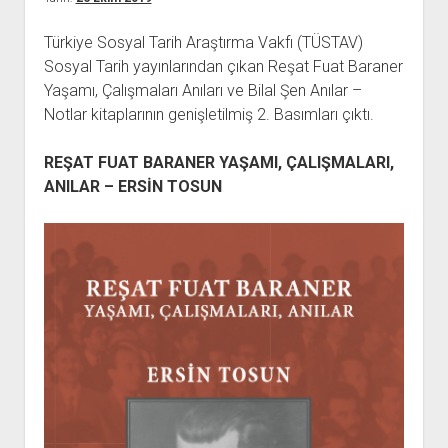
açılır
BARIŞ HAREKETLERİ ARŞİV FONU
SOL HAREKETLER KİTAPLIĞI
ÜYE BAŞVURU FORMU
İLETİŞİM
aç
menüyü
ARŞİVLERDEN YARARLANMA FORMU
DAVA DOSYALARI ARŞİV FONU
EMEK HAREKETİ KİTAPLIĞI
İLETİŞİM BİLGİLERİ
aç
Türkiye Sosyal Tarih Araştırma Vakfı (TÜSTAV)
Sosyal Tarih yayınlarından çıkan Reşat Fuat Baraner
GÖRSEL-İŞİTSEL ARŞİV FONU
BARIŞ HAREKETİ KİTAPLIĞI
BANKA HESAPLARIMIZ
KİTAP ABONE FORMU
Yaşamı, Çalışmaları Anıları ve Bilal Şen Anılar –
ARŞİVLERDEN YARARLANMA KOŞULLARI
GENÇLİK HAREKETİ KİTAPLIĞI
ÇALIŞMA GÜNLERİMİZ
Notlar kitaplarının genişletilmiş 2. Basımları çıktı.
KADIN HAREKETİ KİTAPLIĞI
REŞAT FUAT BARANER YAŞAMI, ÇALIŞMALARI,
ÖĞRETMEN HAREKETİ KİTAPLIĞI
ANILAR – ERSİN TOSUN
ANTİKOMÜNİZM KİTAPLIĞI
AYDINLIK KÜLLİYATI KİTAPLIĞI
NÂZIM HİKMET KİTAPLIĞI
HİKMET KIVILCIMLI KİTAPLIĞI
KERİM SADİ KİTAPLIĞI
HAYDAR RİFAT KİTAPLIĞI
1940’LI YILLAR KİTAPLIĞI
açılır
YURTDIŞI KİTAPLIĞI
menüyü