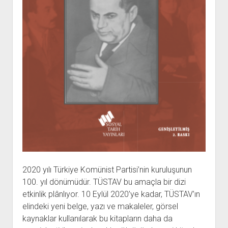
YURTDIŞI KİTAPLIĞI
aç
ATTF KİTAPLIĞI
FİDEF KİTAPLIĞI
TDF KİTAPLIĞI
GDF KİTAPLIĞI
2020 yılı Türkiye Komünist Partisi’nin kuruluşunun
100. yıl dönümüdür. TÜSTAV bu amaçla bir dizi
etkinlik plânlıyor. 10 Eylül 2020’ye kadar, TÜSTAV’ın
elindeki yeni belge, yazı ve makaleler, görsel
kaynaklar kullanılarak bu kitapların daha da