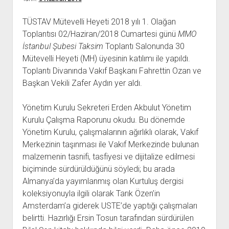
açılır
BARIŞ HAREKETLERİ ARŞİV FONU
SOL HAREKETLER KİTAPLIĞI
ÜYE BAŞVURU FORMU
İLETİŞİM
aç
menüyü
ARŞİVLERDEN YARARLANMA FORMU
DAVA DOSYALARI ARŞİV FONU
EMEK HAREKETİ KİTAPLIĞI
İLETİŞİM BİLGİLERİ
aç
TÜSTAV Mütevelli Heyeti 2018 yılı 1. Olağan
Toplantısı 02/Haziran/2018 Cumartesi günü
MMO
GÖRSEL-İŞİTSEL ARŞİV FONU
BARIŞ HAREKETİ KİTAPLIĞI
BANKA HESAPLARIMIZ
KİTAP ABONE FORMU
İstanbul Şubesi Taksim
Toplantı Salonunda 30
ARŞİVLERDEN YARARLANMA KOŞULLARI
GENÇLİK HAREKETİ KİTAPLIĞI
ÇALIŞMA GÜNLERİMİZ
Mütevelli Heyeti (MH) üyesinin katılımı ile yapıldı.
KADIN HAREKETİ KİTAPLIĞI
Toplantı Divanında Vakıf Başkanı Fahrettin Ozan ve
Başkan Vekili Zafer Aydın yer aldı.
ÖĞRETMEN HAREKETİ KİTAPLIĞI
ANTİKOMÜNİZM KİTAPLIĞI
Yönetim Kurulu Sekreteri Erden Akbulut Yönetim
AYDINLIK KÜLLİYATI KİTAPLIĞI
Kurulu Çalışma Raporunu okudu. Bu dönemde
Yönetim Kurulu, çalışmalarının ağırlıklı olarak, Vakıf
NÂZIM HİKMET KİTAPLIĞI
Merkezinin taşınması ile Vakıf Merkezinde bulunan
HİKMET KIVILCIMLI KİTAPLIĞI
malzemenin tasnifi, tasfiyesi ve dijitalize edilmesi
KERİM SADİ KİTAPLIĞI
biçiminde sürdürüldüğünü söyledi; bu arada
Almanya’da yayımlanmış olan Kurtuluş dergisi
HAYDAR RİFAT KİTAPLIĞI
koleksiyonuyla ilgili olarak Tarık Özen’in
1940’LI YILLAR KİTAPLIĞI
Amsterdam’a giderek USTE’de yaptığı çalışmaları
açılır
YURTDIŞI KİTAPLIĞI
belirtti. Hazırlığı Ersin Tosun tarafından sürdürülen
menüyü