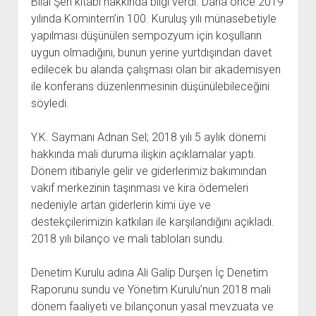
Bilal Şen kitabı hakkında bilgi verdi. Daha önce 2019
YURTDIŞI KİTAPLIĞI
aç
yılında Komintern’in 100. Kuruluş yılı münasebetiyle
ATTF KİTAPLIĞI
yapılması düşünülen sempozyum için koşulların
FİDEF KİTAPLIĞI
uygun olmadığını, bunun yerine yurtdışından davet
edilecek bu alanda çalışması olan bir akademisyen
TDF KİTAPLIĞI
ile konferans düzenlenmesinin düşünülebileceğini
GDF KİTAPLIĞI
söyledi.
Y.K. Saymanı Adnan Sel; 2018 yılı 5 aylık dönemi
hakkında mali duruma ilişkin açıklamalar yaptı.
Dönem itibariyle gelir ve giderlerimiz bakımından
vakıf merkezinin taşınması ve kira ödemeleri
nedeniyle artan giderlerin kimi üye ve
destekçilerimizin katkıları ile karşılandığını açıkladı.
2018 yılı bilanço ve mali tabloları sundu.
Denetim Kurulu adına Ali Galip Durşen İç Denetim
Raporunu sundu ve Yönetim Kurulu’nun 2018 mali
dönem faaliyeti ve bilançonun yasal mevzuata ve