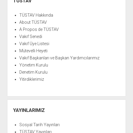
Menü
TÜSTAV
YURTDIŞI KİTAPLIĞI
aç
ATTF KİTAPLIĞI
TÜSTAV Hakkında
FİDEF KİTAPLIĞI
About TÜSTAV
A Propos de TÜSTAV
TDF KİTAPLIĞI
Vakıf Senedi
GDF KİTAPLIĞI
Vakıf Üye Listesi
Mütevelli Heyeti
Vakıf Başkanları ve Başkan Yardımcılarımız
Yönetim Kurulu
Denetim Kurulu
Yitirdiklerimiz
YAYINLARIMIZ
Sosyal Tarih Yayınları
TÜSTAV Yayınları