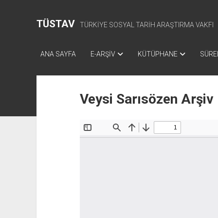
TÜSTAV
TÜRKİYE SOSYAL TARİH ARAŞTIRMA VAKFI
ANA SAYFA
E-ARŞİV
KÜTÜPHANE
SÜREL
Veysi Sarısözen Arşiv