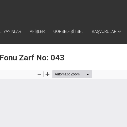
İ YAYINLAR
AFİŞLER
GÖRSEL-İŞİTSEL
BAŞVURULAR
 Fonu Zarf No: 043