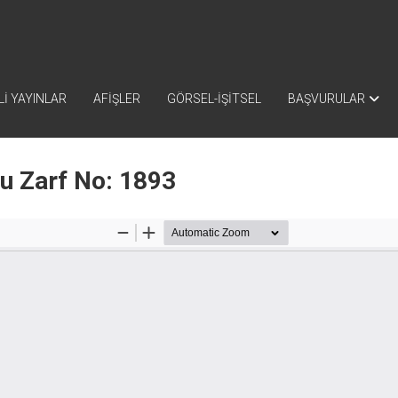
İ YAYINLAR
AFİŞLER
GÖRSEL-İŞİTSEL
BAŞVURULAR
nu Zarf No: 1893