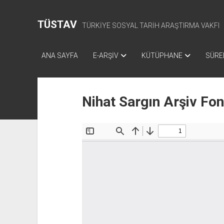
TÜSTAV
TÜRKİYE SOSYAL TARİH ARAŞTIRMA VAKFI
ANA SAYFA
E-ARŞİV
KÜTÜPHANE
SÜREL
Nihat Sargın Arşiv Fo