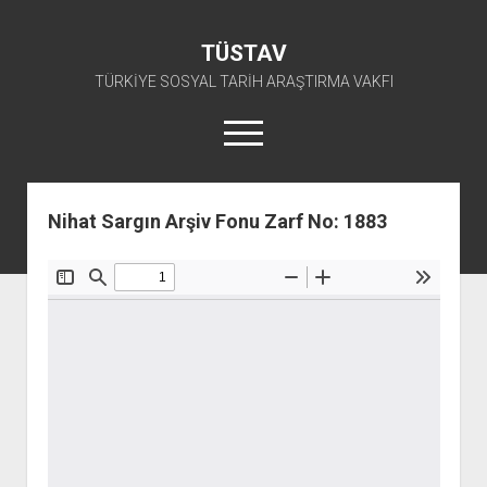
TÜSTAV
TÜRKİYE SOSYAL TARİH ARAŞTIRMA VAKFI
menüyü
aç
twitter
facebook
instagram
youtube
Nihat Sargın Arşiv Fonu Zarf No: 1883
ANA SAYFA
açılır
E-ARŞİV
menüyü
açılır
TKP ARŞİV FONU
KÜTÜPHANE
aç
menüyü
SÜRELİ YAYINLAR
TİP ARŞİV FONU
TKP KİTAPLIĞI
aç
TSİP ARŞİV FONU
TİP KİTAPLIĞI
AFİŞLER
TBKP ARŞİV FONU
GÖRSEL-İŞİTSEL
TSİP KİTAPLIĞI
açılır
İŞÇİ HAREKETLERİ ARŞİV FONU
TBKP KİTAPLIĞI
BAŞVURULAR
menüyü