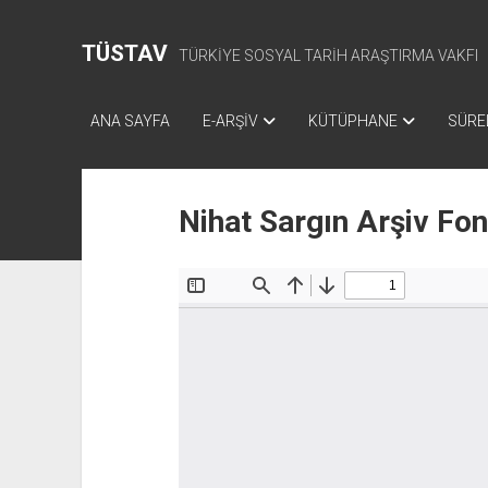
TÜSTAV
TÜRKİYE SOSYAL TARİH ARAŞTIRMA VAKFI
ANA SAYFA
E-ARŞİV
KÜTÜPHANE
SÜREL
Nihat Sargın Arşiv Fo