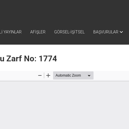
İ YAYINLAR
AFİŞLER
GÖRSEL-İŞİTSEL
BAŞVURULAR
nu Zarf No: 1774