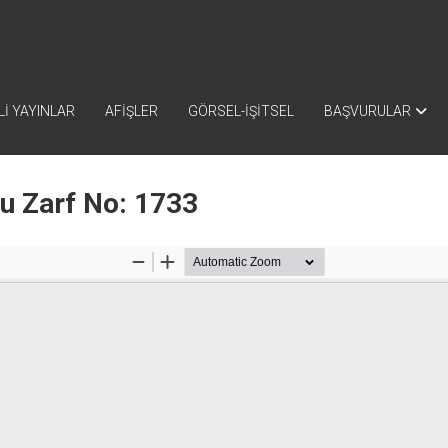
İ YAYINLAR
AFİŞLER
GÖRSEL-İŞİTSEL
BAŞVURULAR
nu Zarf No: 1733