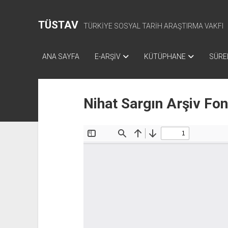
TÜSTAV
TÜRKİYE SOSYAL TARİH ARAŞTIRMA VAKFI
ANA SAYFA
E-ARŞİV
KÜTÜPHANE
SÜREL
Nihat Sargın Arşiv Fo