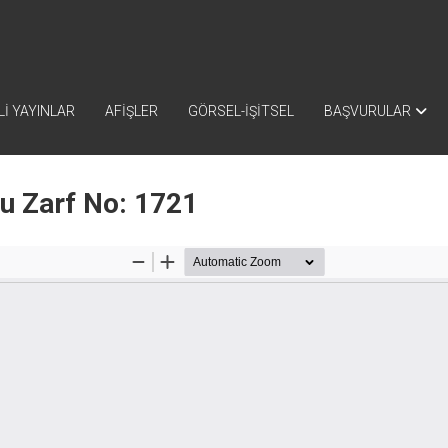
İ YAYINLAR
AFİŞLER
GÖRSEL-İŞİTSEL
BAŞVURULAR
nu Zarf No: 1721