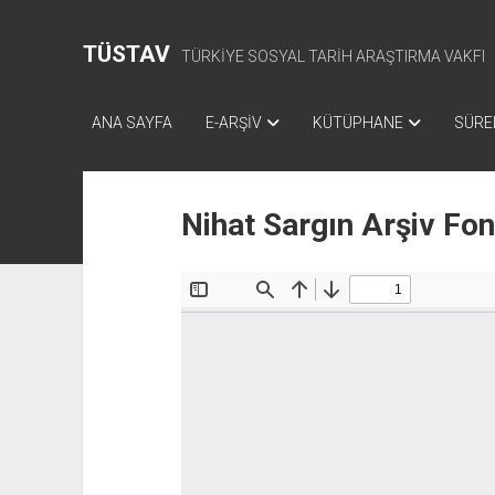
TÜSTAV
TÜRKİYE SOSYAL TARİH ARAŞTIRMA VAKFI
ANA SAYFA
E-ARŞİV
KÜTÜPHANE
SÜREL
Nihat Sargın Arşiv Fo