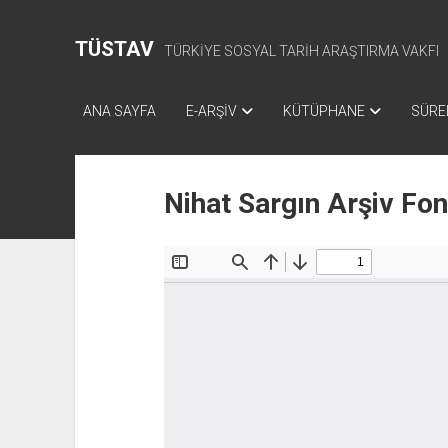
TÜSTAV
TÜRKİYE SOSYAL TARİH ARAŞTIRMA VAKFI
ANA SAYFA
E-ARŞİV
KÜTÜPHANE
SÜREL
Nihat Sargın Arşiv Fo