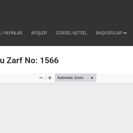
İ YAYINLAR
AFİŞLER
GÖRSEL-İŞİTSEL
BAŞVURULAR
nu Zarf No: 1566