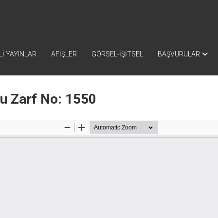
İ YAYINLAR
AFİŞLER
GÖRSEL-İŞİTSEL
BAŞVURULAR
nu Zarf No: 1550