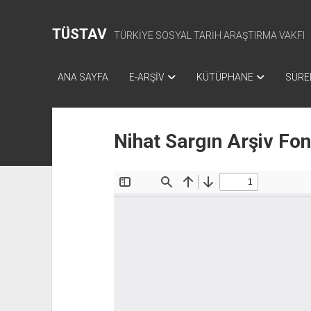
TÜSTAV
TÜRKİYE SOSYAL TARİH ARAŞTIRMA VAKFI
ANA SAYFA
E-ARŞİV
KÜTÜPHANE
SÜREL
Nihat Sargın Arşiv Fo