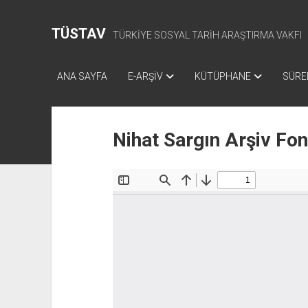
TÜSTAV
TÜRKİYE SOSYAL TARİH ARAŞTIRMA VAKFI
ANA SAYFA
E-ARŞİV
KÜTÜPHANE
SÜREL
Nihat Sargın Arşiv Fo