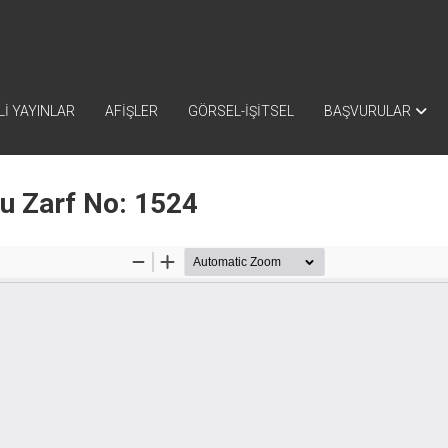
İ YAYINLAR
AFİŞLER
GÖRSEL-İŞİTSEL
BAŞVURULAR
nu Zarf No: 1524