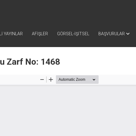
İ YAYINLAR
AFİŞLER
GÖRSEL-İŞİTSEL
BAŞVURULAR
nu Zarf No: 1468