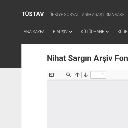
TÜSTAV
TÜRKİYE SOSYAL TARİH ARAŞTIRMA VAKFI
ANA SAYFA
E-ARŞİV
KÜTÜPHANE
SÜREL
Nihat Sargın Arşiv Fo