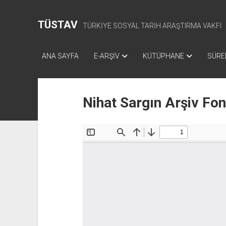
TÜSTAV
TÜRKİYE SOSYAL TARİH ARAŞTIRMA VAKFI
ANA SAYFA
E-ARŞİV
KÜTÜPHANE
SÜREL
Nihat Sargın Arşiv Fo