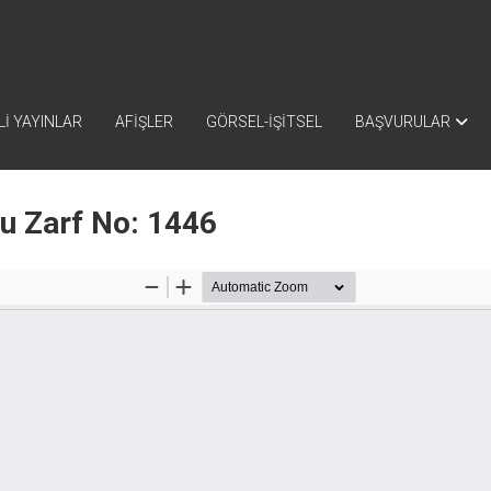
İ YAYINLAR
AFİŞLER
GÖRSEL-İŞİTSEL
BAŞVURULAR
nu Zarf No: 1446